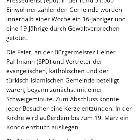
Pressedienst (epd). In der rund 31.000
Einwohner zählenden Gemeinde wurden
LANDESSYNODE
innerhalb einer Woche ein 16-Jähriger und
27. Landessynode
eine 19-Jährige durch Gewaltverbrechen
Kontakt
getötet.
Hintergrund
Die Feier, an der Bürgermeister Heiner
MITARBEIT
Pahlmann (SPD) und Vertreter der
Ehrenamt
evangelischen, katholischen und der
Beruf
türkisch-islamischen Gemeinde beteiligt
Freie Stellen
waren, begann zunächst mit einer
Schweigeminute. Zum Abschluss konnte
BIBLIOTHEK & ARCHIV
jeder Besucher eine Kerze entzünden. In der
Kirche wird außerdem bis zum 19. März ein
SERVICE
Kondolenzbuch ausliegen.
Älterwerden im Pfarrberuf
Beteiligungsverfahren