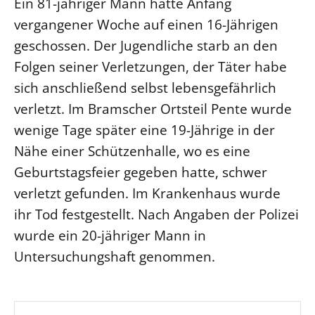
Ein 81-jähriger Mann hatte Anfang
Beschwerdestellen
vergangener Woche auf einen 16-Jährigen
geschossen. Der Jugendliche starb an den
Ephoralbüro
Folgen seiner Verletzungen, der Täter habe
Finanzplanung
sich anschließend selbst lebensgefährlich
Fundraising
verletzt. Im Bramscher Ortsteil Pente wurde
IT-Service
wenige Tage später eine 19-Jährige in der
Corporate Design
Nähe einer Schützenhalle, wo es eine
Interventionsplan
Geburtstagsfeier gegeben hatte, schwer
Jahresgespräche
verletzt gefunden. Im Krankenhaus wurde
Kantine Speiseplan
ihr Tod festgestellt. Nach Angaben der Polizei
Kirchliches Amtsblatt
wurde ein 20-jähriger Mann in
Kirchliche Verwaltung
Untersuchungshaft genommen.
Klimaschutzgesetz
Kunstreferat
NKVK