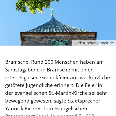
Ökumene
Evangelische Kirche
Gegen Gewalt
Kirche und Finanzen
Impressum
Lutherische Kirche
Personalausschuss
Datenschutz
KLIMASCHUTZ
Glaubensbekenntnis
Kontakt
Nachhaltigkeit
LANDESKIRCHENAMT
Barrierefreiheit
Positionen
Erneuerbare Energien
Willkommen
Presse
Ökumene
Bild: Kirchengemeinde
Mobilität
Freie Stellen
Kollegium
Religionen
Naturschutz
Service für Gemeinden
Abteilungen des Landeskirchenamts
Suche
Bramsche. Rund 200 Menschen haben am
Gebäude
Rechnungsprüfungsamt
Samstagabend in Bramsche mit einer
Fachstelle Sexualisierte Gewalt
interreligiösen Gedenkfeier an zwei kürzliche
Beschwerdestellen
getötete Jugendliche erinnert. Die Feier in
Kirchenämter
der evangelischen St.-Martin-Kirche sei sehr
Gleichstellung
bewegend gewesen, sagte Stadtsprecher
Datenschutz
Yannick Richter dem Evangelischen
Geschäftsstelle Landessynode