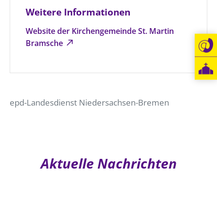
Weitere Informationen
Öffentlichkeitsarbeit
Personalausschuss
Website der Kirchengemeinde St. Martin
Bramsche
Projektmanagement
Recht
Terminstundenplaner
epd-Landesdienst Niedersachsen-Bremen
Aktuelle Nachrichten