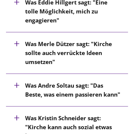
Was Eddie Hillgert sagt: "Eine
tolle Möglichkeit, mich zu
engagieren"
Eddie Hillgert (15), Kirchengemeinde
Was Merle Dützer sagt: "Kirche
St. Martin Göttingen:
sollte auch verrückte Ideen
umsetzen"
Merle Dützer (18), Kirchengemeinde
Was Andre Soltau sagt: "Das
St. Nikolai Diepholz:
Beste, was einem passieren kann"
Andre Soltau (22), Kirchengemeinde
Was Kristin Schneider sagt:
Pattensen (bei Winsen/Luhe)
"Kirche kann auch sozial etwas