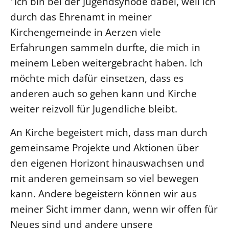
"Ich bin bei der Jugendsynode dabei, weil ich
durch das Ehrenamt in meiner
LANDESSYNODE
Kirchengemeinde in Aerzen viele
27. Landessynode
Erfahrungen sammeln durfte, die mich in
Kontakt
meinem Leben weitergebracht haben. Ich
Hintergrund
möchte mich dafür einsetzen, dass es
anderen auch so gehen kann und Kirche
MITARBEIT
weiter reizvoll für Jugendliche bleibt.
Ehrenamt
Beruf
An Kirche begeistert mich, dass man durch
Freie Stellen
gemeinsame Projekte und Aktionen über
den eigenen Horizont hinauswachsen und
BIBLIOTHEK & ARCHIV
mit anderen gemeinsam so viel bewegen
kann. Andere begeistern können wir aus
SERVICE
meiner Sicht immer dann, wenn wir offen für
Älterwerden im Pfarrberuf
Neues sind und andere unsere
Beteiligungsverfahren