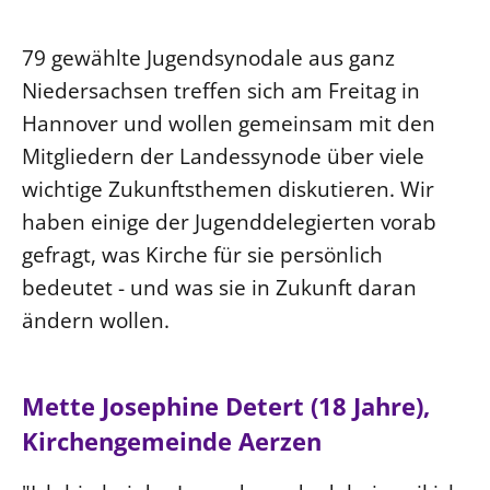
Ökumene
Evangelische Kirche
Gegen Gewalt
Kirche und Finanzen
Impressum
79 gewählte Jugendsynodale aus ganz
Lutherische Kirche
Personalausschuss
Datenschutz
Niedersachsen treffen sich am Freitag in
KLIMASCHUTZ
Glaubensbekenntnis
Kontakt
Nachhaltigkeit
Hannover und wollen gemeinsam mit den
LANDESKIRCHENAMT
Barrierefreiheit
Positionen
Mitgliedern der Landessynode über viele
Erneuerbare Energien
Willkommen
Presse
Ökumene
wichtige Zukunftsthemen diskutieren. Wir
Mobilität
Freie Stellen
Kollegium
Religionen
haben einige der Jugenddelegierten vorab
Naturschutz
Service für Gemeinden
Abteilungen des Landeskirchenamts
gefragt, was Kirche für sie persönlich
Suche
Gebäude
Rechnungsprüfungsamt
bedeutet - und was sie in Zukunft daran
Fachstelle Sexualisierte Gewalt
ändern wollen.
Beschwerdestellen
Kirchenämter
Mette Josephine Detert (18 Jahre),
Gleichstellung
Kirchengemeinde Aerzen
Datenschutz
Geschäftsstelle Landessynode