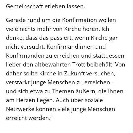
Gemeinschaft erleben lassen.
Beschwerdestellen
Ephoralbüro
Gerade rund um die Konfirmation wollen
viele nichts mehr von Kirche hören. Ich
Finanzplanung
denke, dass das passiert, wenn Kirche gar
Fundraising
nicht versucht, Konfirmandinnen und
IT-Service
Konfirmanden zu erreichen und stattdessen
Corporate Design
lieber den altbewährten Trott beibehält. Von
Interventionsplan
daher sollte Kirche in Zukunft versuchen,
Jahresgespräche
verstärkt junge Menschen zu erreichen -
Kantine Speiseplan
und sich etwa zu Themen äußern, die ihnen
Kirchliches Amtsblatt
am Herzen liegen. Auch über soziale
Kirchliche Verwaltung
Netzwerke können viele junge Menschen
Klimaschutzgesetz
erreicht werden."
Kunstreferat
NKVK