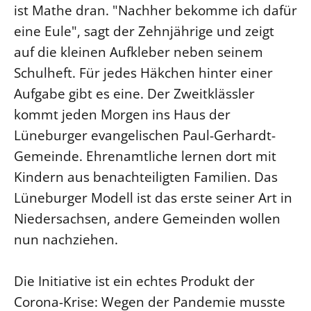
ist Mathe dran. "Nachher bekomme ich dafür
Beschwerdestellen
eine Eule", sagt der Zehnjährige und zeigt
Ephoralbüro
auf die kleinen Aufkleber neben seinem
Finanzplanung
Schulheft. Für jedes Häkchen hinter einer
Fundraising
Aufgabe gibt es eine. Der Zweitklässler
IT-Service
kommt jeden Morgen ins Haus der
Corporate Design
Lüneburger evangelischen Paul-Gerhardt-
Gemeinde. Ehrenamtliche lernen dort mit
Interventionsplan
Kindern aus benachteiligten Familien. Das
Jahresgespräche
Lüneburger Modell ist das erste seiner Art in
Kantine Speiseplan
Niedersachsen, andere Gemeinden wollen
Kirchliches Amtsblatt
nun nachziehen.
Kirchliche Verwaltung
Klimaschutzgesetz
Die Initiative ist ein echtes Produkt der
Kunstreferat
Corona-Krise: Wegen der Pandemie musste
NKVK