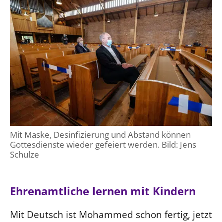
LANDESSYNODE
27. Landessynode
Kontakt
Hintergrund
MITARBEIT
Ehrenamt
Beruf
Mit Maske, Desinfizierung und Abstand können
Freie Stellen
Gottesdienste wieder gefeiert werden. Bild: Jens
Schulze
BIBLIOTHEK & ARCHIV
Ehrenamtliche lernen mit Kindern
SERVICE
Älterwerden im Pfarrberuf
Mit Deutsch ist Mohammed schon fertig, jetzt
Beteiligungsverfahren