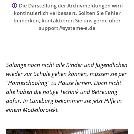
Ökumene
Die Darstellung der Archivmeldungen wird
Evangelische Kirche
Gegen Gewalt
Kirche und Finanzen
Impressum
kontinuierlich verbessert. Sollten Sie Fehler
Lutherische Kirche
Personalausschuss
Datenschutz
bemerken, kontaktieren Sie uns gerne über
KLIMASCHUTZ
Glaubensbekenntnis
Kontakt
support@systeme-e.de
Nachhaltigkeit
LANDESKIRCHENAMT
Barrierefreiheit
Positionen
Erneuerbare Energien
Willkommen
Presse
Ökumene
Mobilität
Freie Stellen
Kollegium
Religionen
Naturschutz
Service für Gemeinden
Abteilungen des Landeskirchenamts
Solange noch nicht alle Kinder und Jugendlichen
Suche
Gebäude
Rechnungsprüfungsamt
wieder zur Schule gehen können, müssen sie per
"Homeschooling" zu Hause lernen. Doch nicht
Fachstelle Sexualisierte Gewalt
alle haben die nötige Technik und Betreuung
Beschwerdestellen
dafür. In Lüneburg bekommen sie jetzt Hilfe in
Kirchenämter
einem Modellprojekt.
Gleichstellung
Datenschutz
Geschäftsstelle Landessynode