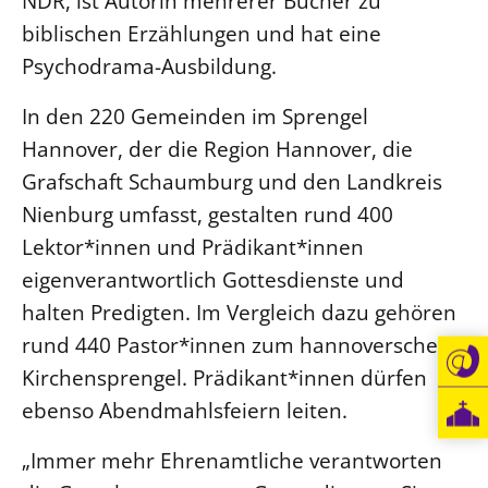
NDR, ist Autorin mehrerer Bücher zu
biblischen Erzählungen und hat eine
Öffentlichkeitsarbeit
Psychodrama-Ausbildung.
Personalausschuss
Projektmanagement
In den 220 Gemeinden im Sprengel
Recht
Hannover, der die Region Hannover, die
Terminstundenplaner
Grafschaft Schaumburg und den Landkreis
Nienburg umfasst, gestalten rund 400
Lektor*innen und Prädikant*innen
eigenverantwortlich Gottesdienste und
halten Predigten. Im Vergleich dazu gehören
rund 440 Pastor*innen zum hannoverschen
Kirchensprengel. Prädikant*innen dürfen
ebenso Abendmahlsfeiern leiten.
„Immer mehr Ehrenamtliche verantworten