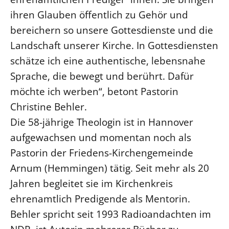
ihren Glauben öffentlich zu Gehör und
Beschwerdestellen
bereichern so unsere Gottesdienste und die
Ephoralbüro
Landschaft unserer Kirche. In Gottesdiensten
Finanzplanung
schätze ich eine authentische, lebensnahe
Fundraising
Sprache, die bewegt und berührt. Dafür
IT-Service
möchte ich werben“, betont Pastorin
Corporate Design
Christine Behler.
Interventionsplan
Die 58-jährige Theologin ist in Hannover
Jahresgespräche
aufgewachsen und momentan noch als
Kantine Speiseplan
Pastorin der Friedens-Kirchengemeinde
Kirchliches Amtsblatt
Arnum (Hemmingen) tätig. Seit mehr als 20
Kirchliche Verwaltung
Jahren begleitet sie im Kirchenkreis
Klimaschutzgesetz
ehrenamtlich Predigende als Mentorin.
Kunstreferat
Behler spricht seit 1993 Radioandachten im
NKVK