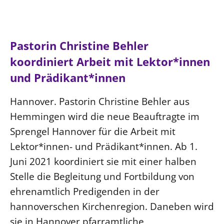
Ökumene
Evangelische Kirche
Gegen Gewalt
Kirche und Finanzen
Impressum
Lutherische Kirche
Personalausschuss
Datenschutz
KLIMASCHUTZ
Pastorin Christine Behler
Glaubensbekenntnis
Kontakt
Nachhaltigkeit
LANDESKIRCHENAMT
koordiniert Arbeit mit Lektor*innen
Barrierefreiheit
Positionen
Erneuerbare Energien
Willkommen
Presse
und Prädikant*innen
Ökumene
Mobilität
Freie Stellen
Kollegium
Religionen
Hannover. Pastorin Christine Behler aus
Naturschutz
Service für Gemeinden
Abteilungen des Landeskirchenamts
Hemmingen wird die neue Beauftragte im
Suche
Gebäude
Rechnungsprüfungsamt
Sprengel Hannover für die Arbeit mit
Fachstelle Sexualisierte Gewalt
Lektor*innen- und Prädikant*innen. Ab 1.
Beschwerdestellen
Juni 2021 koordiniert sie mit einer halben
Kirchenämter
Stelle die Begleitung und Fortbildung von
Gleichstellung
ehrenamtlich Predigenden in der
Datenschutz
hannoverschen Kirchenregion. Daneben wird
Geschäftsstelle Landessynode
sie in Hannover pfarramtliche