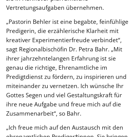
Vertretungsaufgaben übernehmen.
LANDESSYNODE
„Pastorin Behler ist eine begabte, feinfühlige
27. Landessynode
Predigerin, die erzählerische Klarheit mit
Kontakt
kreativer Experimentierfreude verbindet“,
Hintergrund
sagt Regionalbischöfin Dr. Petra Bahr. „Mit
MITARBEIT
ihrer jahrzehntelangen Erfahrung ist sie
Ehrenamt
genau die richtige, Ehrenamtliche im
Beruf
Predigtdienst zu fördern, zu inspirieren und
miteinander zu vernetzen. Ich wünsche Ihr
Freie Stellen
Gottes Segen und viel Gestaltungskraft für
BIBLIOTHEK & ARCHIV
ihre neue Aufgabe und freue mich auf die
Zusammenarbeit“, so Bahr.
SERVICE
„Ich freue mich auf den Austausch mit den
Älterwerden im Pfarrberuf
ehrenamtlichen Prediger*innen. Sie bringen
Beteiligungsverfahren