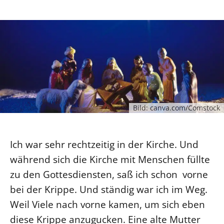
Ökumene
Evangelische Kirche
Gegen Gewalt
Kirche und Finanzen
Impressum
Lutherische Kirche
Personalausschuss
Datenschutz
KLIMASCHUTZ
Glaubensbekenntnis
Kontakt
Nachhaltigkeit
LANDESKIRCHENAMT
Barrierefreiheit
Positionen
Erneuerbare Energien
Willkommen
Presse
Ökumene
Mobilität
Freie Stellen
Kollegium
Religionen
Naturschutz
Service für Gemeinden
Abteilungen des Landeskirchenamts
Bild: canva.com/Comstock
Suche
Gebäude
Rechnungsprüfungsamt
Fachstelle Sexualisierte Gewalt
Ich war sehr rechtzeitig in der Kirche. Und
Beschwerdestellen
während sich die Kirche mit Menschen füllte
Kirchenämter
zu den Gottesdiensten, saß ich schon vorne
Gleichstellung
bei der Krippe. Und ständig war ich im Weg.
Datenschutz
Weil Viele nach vorne kamen, um sich eben
Geschäftsstelle Landessynode
diese Krippe anzugucken. Eine alte Mutter