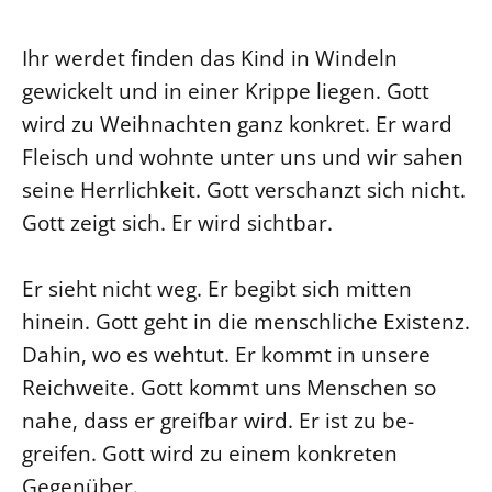
Beschwerdestellen
Ihr werdet finden das Kind in Windeln
Ephoralbüro
gewickelt und in einer Krippe liegen. Gott
Finanzplanung
wird zu Weihnachten ganz konkret. Er ward
Fundraising
Fleisch und wohnte unter uns und wir sahen
IT-Service
seine Herrlichkeit. Gott verschanzt sich nicht.
Corporate Design
Gott zeigt sich. Er wird sichtbar.
Interventionsplan
Jahresgespräche
Er sieht nicht weg. Er begibt sich mitten
Kantine Speiseplan
hinein. Gott geht in die menschliche Existenz.
Kirchliches Amtsblatt
Dahin, wo es wehtut. Er kommt in unsere
Reichweite. Gott kommt uns Menschen so
Kirchliche Verwaltung
nahe, dass er greifbar wird. Er ist zu be-
Klimaschutzgesetz
greifen. Gott wird zu einem konkreten
Kunstreferat
Gegenüber.
NKVK