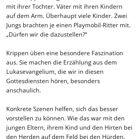
mit ihrer Tochter. Väter mit ihren Kindern
LANDESSYNODE
auf dem Arm. Überhaupt viele Kinder. Zwei
27. Landessynode
Jungs brachten je einen Playmobil-Ritter mit.
Kontakt
„Dürfen wir die dazustellen?“
Hintergrund
Krippen üben eine besondere Faszination
MITARBEIT
aus. Sie machen die Erzählung aus dem
Ehrenamt
Lukasevangelium, die wir in diesen
Beruf
Gottesdiensten hören, besonders
Freie Stellen
anschaulich.
BIBLIOTHEK & ARCHIV
Konkrete Szenen helfen, sich das besser
vorstellen zu können. Wie das war mit den
SERVICE
jungen Eltern, ihrem Kind und den Hirten bei
Älterwerden im Pfarrberuf
den Herden auf dem Feld bei den Hürden.
Beteiligungsverfahren