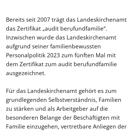
Beschwerdestellen
Ephoralbüro
Bereits seit 2007 trägt das Landeskirchenamt
das Zertifikat „audit berufundfamilie“.
Finanzplanung
Inzwischen wurde das Landeskirchenamt
Fundraising
aufgrund seiner familienbewussten
IT-Service
Personalpolitik 2023 zum fünften Mal mit
Corporate Design
dem Zertifikat zum audit berufundfamilie
Interventionsplan
ausgezeichnet.
Jahresgespräche
Kantine Speiseplan
Für das Landeskirchenamt gehört es zum
Kirchliches Amtsblatt
grundlegenden Selbstverständnis, Familien
Kirchliche Verwaltung
zu stärken und als Arbeitgeber auf die
Klimaschutzgesetz
besonderen Belange der Beschäftigten mit
Kunstreferat
Familie einzugehen, vertretbare Anliegen der
NKVK