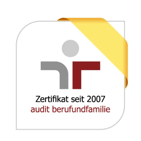
LANDESSYNODE
27. Landessynode
Kontakt
Hintergrund
MITARBEIT
Ehrenamt
Beruf
Freie Stellen
BIBLIOTHEK & ARCHIV
SERVICE
Älterwerden im Pfarrberuf
Beteiligungsverfahren