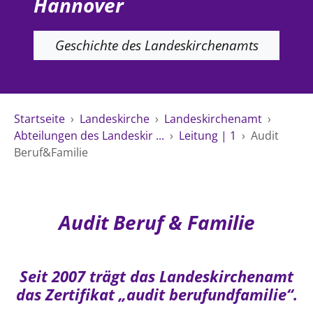
Hannover
Ökumene
Evangelische Kirche
Gegen Gewalt
Kirche und Finanzen
Impressum
Lutherische Kirche
Geschichte des Landeskirchenamts
Personalausschuss
Datenschutz
KLIMASCHUTZ
Glaubensbekenntnis
Kontakt
Nachhaltigkeit
LANDESKIRCHENAMT
Barrierefreiheit
Positionen
Erneuerbare Energien
Willkommen
Presse
Ökumene
Startseite
›
Landeskirche
›
Landeskirchenamt
›
Mobilität
Freie Stellen
Kollegium
Religionen
Abteilungen des Landeskir ...
›
Leitung | 1
›
Audit
Naturschutz
Service für Gemeinden
Abteilungen des Landeskirchenamts
Beruf&Familie
Suche
Gebäude
Rechnungsprüfungsamt
Fachstelle Sexualisierte Gewalt
Beschwerdestellen
Audit Beruf & Familie
Kirchenämter
Gleichstellung
Seit 2007 trägt das Landeskirchenamt
Datenschutz
das Zertifikat „audit berufundfamilie“.
Geschäftsstelle Landessynode