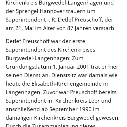
Kirchenkreis Burgwedel-Langenhagen und
der Sprengel Hannover trauern um
LANDESSYNODE
Superintendent i. R. Detlef Preuschoff, der
27. Landessynode
am 21. Mai im Alter von 87 Jahren verstarb.
Kontakt
Hintergrund
Detlef Preuschoff war der erste
Superintendent des Kirchenkreises
MITARBEIT
Burgwedel-Langenhagen: Zum
Ehrenamt
Gründungsdatum 1. Januar 2001 trat er hier
Beruf
seinen Dienst an. Dienstsitz war damals wie
Freie Stellen
heute die Elisabeth-Kirchengemeinde in
Langenhagen. Zuvor war Preuschoff bereits
BIBLIOTHEK & ARCHIV
Superintendent im Kirchenkreis Leer und
anschließend ab September 1990 im
SERVICE
damaligen Kirchenkreis Burgwedel gewesen.
Älterwerden im Pfarrberuf
Durch die Zusammenlegung dieses
Beteiligungsverfahren