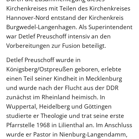
Kirchenkreises mit Teilen des Kirchenkreises
Beschwerdestellen
Hannover-Nord entstand der Kirchenkreis
Ephoralbüro
Burgwedel-Langenhagen. Als Superintendent
Finanzplanung
war Detlef Preuschoff intensiv an den
Fundraising
Vorbereitungen zur Fusion beteiligt.
IT-Service
Detlef Preuschoff wurde in
Corporate Design
Königsberg/Ostpreußen geboren, erlebte
Interventionsplan
einen Teil seiner Kindheit in Mecklenburg
Jahresgespräche
und wurde nach der Flucht aus der DDR
Kantine Speiseplan
zunächst im Rheinland heimisch. In
Kirchliches Amtsblatt
Wuppertal, Heidelberg und Göttingen
Kirchliche Verwaltung
studierte er Theologie und trat seine erste
Klimaschutzgesetz
Pfarrstelle 1968 in Lilienthal an. Im Anschluss
Kunstreferat
wurde er Pastor in Nienburg-Langendamm,
NKVK