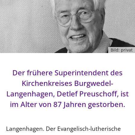
Ökumene
Evangelische Kirche
Gegen Gewalt
Kirche und Finanzen
Impressum
Lutherische Kirche
Personalausschuss
Datenschutz
KLIMASCHUTZ
Glaubensbekenntnis
Kontakt
Nachhaltigkeit
LANDESKIRCHENAMT
Barrierefreiheit
Positionen
Erneuerbare Energien
Willkommen
Presse
Ökumene
Bild: privat
Mobilität
Freie Stellen
Kollegium
Religionen
Naturschutz
Service für Gemeinden
Abteilungen des Landeskirchenamts
Suche
Der frühere Superintendent des
Gebäude
Rechnungsprüfungsamt
Kirchenkreises Burgwedel-
Fachstelle Sexualisierte Gewalt
Langenhagen, Detlef Preuschoff, ist
Beschwerdestellen
Kirchenämter
im Alter von 87 Jahren gestorben.
Gleichstellung
Datenschutz
Langenhagen. Der Evangelisch-lutherische
Geschäftsstelle Landessynode