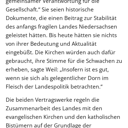
gemeinsamer Verantwortung für die
Gesellschaft.“ Sie seien historische
Beschwerdestellen
Dokumente, die einen Beitrag zur Stabilität
Ephoralbüro
des anfangs fragilen Landes Niedersachsen
Finanzplanung
geleistet hätten. Bis heute hätten sie nichts
Fundraising
von ihrer Bedeutung und Aktualität
IT-Service
eingebüßt. Die Kirchen würden auch dafür
Corporate Design
gebraucht, ihre Stimme für die Schwachen zu
Interventionsplan
erheben, sagte Weil: „Insofern ist es gut,
Jahresgespräche
wenn sie sich als gelegentlicher Dorn im
Kantine Speiseplan
Fleisch der Landespolitik betrachten.“
Kirchliches Amtsblatt
Die beiden Vertragswerke regeln die
Kirchliche Verwaltung
Zusammenarbeit des Landes mit den
Klimaschutzgesetz
evangelischen Kirchen und den katholischen
Kunstreferat
Bistümern auf der Grundlage der
NKVK