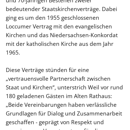
und 70-jährigen Bestehen zweier
bedeutender Staatskirchenverträge. Dabei
LANDESSYNODE
ging es um den 1955 geschlossenen
27. Landessynode
Loccumer Vertrag mit den evangelischen
Kontakt
Kirchen und das Niedersachsen-Konkordat
Hintergrund
mit der katholischen Kirche aus dem Jahr
1965.
MITARBEIT
Ehrenamt
Diese Verträge stünden für eine
Beruf
„vertrauensvolle Partnerschaft zwischen
Freie Stellen
Staat und Kirchen“, unterstrich Weil vor rund
180 geladenen Gästen im Alten Rathaus:
BIBLIOTHEK & ARCHIV
„Beide Vereinbarungen haben verlässliche
SERVICE
Grundlagen für Dialog und Zusammenarbeit
Älterwerden im Pfarrberuf
geschaffen - geprägt von Respekt und
Beteiligungsverfahren