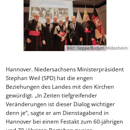
Ökumene
Evangelische Kirche
Gegen Gewalt
Kirche und Finanzen
Impressum
Lutherische Kirche
Personalausschuss
Datenschutz
KLIMASCHUTZ
Glaubensbekenntnis
Kontakt
Nachhaltigkeit
LANDESKIRCHENAMT
Barrierefreiheit
Positionen
Erneuerbare Energien
Willkommen
Presse
Ökumene
Bild: Deppe/Bistum Hildesheim
Mobilität
Freie Stellen
Kollegium
Religionen
Naturschutz
Service für Gemeinden
Abteilungen des Landeskirchenamts
Suche
Hannover. Niedersachsens Ministerpräsident
Gebäude
Rechnungsprüfungsamt
Stephan Weil (SPD) hat die engen
Fachstelle Sexualisierte Gewalt
Beziehungen des Landes mit den Kirchen
Beschwerdestellen
gewürdigt. „In Zeiten tiefgreifender
Kirchenämter
Veränderungen ist dieser Dialog wichtiger
Gleichstellung
denn je“, sagte er am Dienstagabend in
Datenschutz
Hannover bei einem Festakt zum 60-jährigen
Geschäftsstelle Landessynode