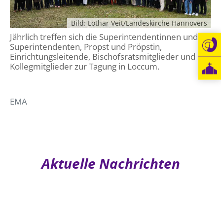
Öffentlichkeitsarbeit
Bild: Lothar Veit/Landeskirche Hannovers
Personalausschuss
Jährlich treffen sich die Superintendentinnen und
Projektmanagement
Superintendenten, Propst und Pröpstin,
Einrichtungsleitende, Bischofsratsmitglieder und
Recht
Kollegmitglieder zur Tagung in Loccum.
Terminstundenplaner
EMA
Aktuelle Nachrichten