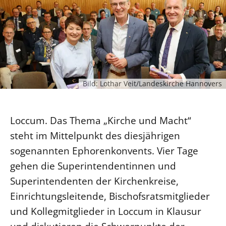
Ökumene
Evangelische Kirche
Gegen Gewalt
Kirche und Finanzen
Impressum
Lutherische Kirche
Personalausschuss
Datenschutz
KLIMASCHUTZ
Glaubensbekenntnis
Kontakt
Nachhaltigkeit
LANDESKIRCHENAMT
Barrierefreiheit
Positionen
Erneuerbare Energien
Willkommen
Presse
Ökumene
Bild: Lothar Veit/Landeskirche Hannovers
Mobilität
Freie Stellen
Kollegium
Religionen
Naturschutz
Service für Gemeinden
Abteilungen des Landeskirchenamts
Suche
Loccum. Das Thema „Kirche und Macht“
Gebäude
Rechnungsprüfungsamt
steht im Mittelpunkt des diesjährigen
Fachstelle Sexualisierte Gewalt
sogenannten Ephorenkonvents. Vier Tage
Beschwerdestellen
gehen die Superintendentinnen und
Kirchenämter
Superintendenten der Kirchenkreise,
Gleichstellung
Einrichtungsleitende, Bischofsratsmitglieder
Datenschutz
und Kollegmitglieder in Loccum in Klausur
Geschäftsstelle Landessynode