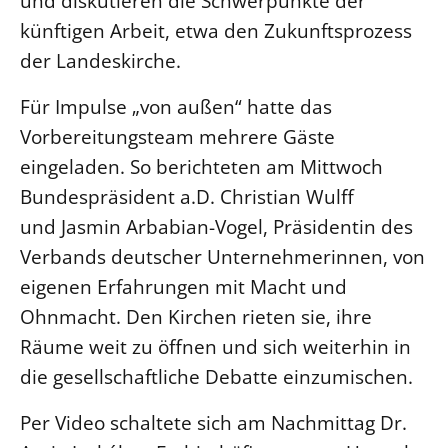
und diskutieren die Schwerpunkte der
künftigen Arbeit, etwa den Zukunftsprozess
LANDESSYNODE
der Landeskirche.
27. Landessynode
Kontakt
Für Impulse „von außen“ hatte das
Hintergrund
Vorbereitungsteam mehrere Gäste
eingeladen. So berichteten am Mittwoch
MITARBEIT
Bundespräsident a.D. Christian Wulff
Ehrenamt
und Jasmin Arbabian-Vogel, Präsidentin des
Beruf
Verbands deutscher Unternehmerinnen, von
Freie Stellen
eigenen Erfahrungen mit Macht und
Ohnmacht. Den Kirchen rieten sie, ihre
BIBLIOTHEK & ARCHIV
Räume weit zu öffnen und sich weiterhin in
die gesellschaftliche Debatte einzumischen.
SERVICE
Älterwerden im Pfarrberuf
Per Video schaltete sich am Nachmittag Dr.
Beteiligungsverfahren