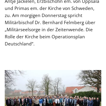
Antje Jackélen, Erzbischöfin em. von Uppsala
Beschwerdestellen
und Primas em. der Kirche von Schweden,
zu. Am morgigen Donnerstag spricht
Ephoralbüro
Militärbischof Dr. Bernhard Felmberg über
Finanzplanung
„Militärseelsorge in der Zeitenwende. Die
Fundraising
Rolle der Kirche beim Operationsplan
IT-Service
Deutschland“.
Corporate Design
Interventionsplan
Jahresgespräche
Kantine Speiseplan
Kirchliches Amtsblatt
Kirchliche Verwaltung
Klimaschutzgesetz
Kunstreferat
NKVK