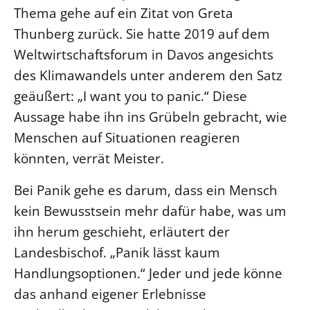
Thema gehe auf ein Zitat von Greta
Beschwerdestellen
Thunberg zurück. Sie hatte 2019 auf dem
Ephoralbüro
Weltwirtschaftsforum in Davos angesichts
Finanzplanung
des Klimawandels unter anderem den Satz
Fundraising
geäußert: „I want you to panic.“ Diese
IT-Service
Aussage habe ihn ins Grübeln gebracht, wie
Corporate Design
Menschen auf Situationen reagieren
Interventionsplan
könnten, verrät Meister.
Jahresgespräche
Bei Panik gehe es darum, dass ein Mensch
Kantine Speiseplan
kein Bewusstsein mehr dafür habe, was um
Kirchliches Amtsblatt
ihn herum geschieht, erläutert der
Kirchliche Verwaltung
Landesbischof. „Panik lässt kaum
Klimaschutzgesetz
Handlungsoptionen.“ Jeder und jede könne
Kunstreferat
das anhand eigener Erlebnisse
NKVK