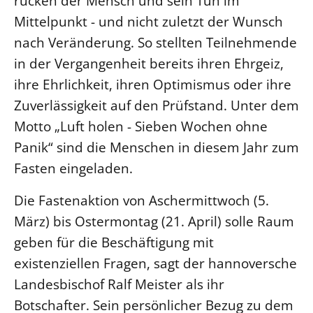
rücken der Mensch und sein Tun im
Mittelpunkt - und nicht zuletzt der Wunsch
LANDESSYNODE
nach Veränderung. So stellten Teilnehmende
27. Landessynode
in der Vergangenheit bereits ihren Ehrgeiz,
Kontakt
ihre Ehrlichkeit, ihren Optimismus oder ihre
Hintergrund
Zuverlässigkeit auf den Prüfstand. Unter dem
Motto „Luft holen - Sieben Wochen ohne
MITARBEIT
Panik“ sind die Menschen in diesem Jahr zum
Ehrenamt
Fasten eingeladen.
Beruf
Freie Stellen
Die Fastenaktion von Aschermittwoch (5.
März) bis Ostermontag (21. April) solle Raum
BIBLIOTHEK & ARCHIV
geben für die Beschäftigung mit
existenziellen Fragen, sagt der hannoversche
SERVICE
Landesbischof Ralf Meister als ihr
Älterwerden im Pfarrberuf
Botschafter. Sein persönlicher Bezug zu dem
Beteiligungsverfahren