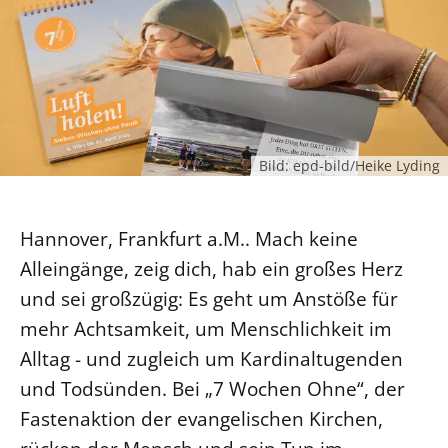
Ökumene
Evangelische Kirche
Gegen Gewalt
Kirche und Finanzen
Impressum
Lutherische Kirche
Personalausschuss
Datenschutz
KLIMASCHUTZ
Glaubensbekenntnis
Kontakt
Nachhaltigkeit
LANDESKIRCHENAMT
Barrierefreiheit
Positionen
Erneuerbare Energien
Willkommen
Presse
Ökumene
Bild: epd-bild/Heike Lyding
Mobilität
Freie Stellen
Kollegium
Religionen
Naturschutz
Service für Gemeinden
Abteilungen des Landeskirchenamts
Suche
Hannover, Frankfurt a.M.. Mach keine
Gebäude
Rechnungsprüfungsamt
Alleingänge, zeig dich, hab ein großes Herz
Fachstelle Sexualisierte Gewalt
und sei großzügig: Es geht um Anstöße für
Beschwerdestellen
mehr Achtsamkeit, um Menschlichkeit im
Kirchenämter
Alltag - und zugleich um Kardinaltugenden
Gleichstellung
und Todsünden. Bei „7 Wochen Ohne“, der
Datenschutz
Fastenaktion der evangelischen Kirchen,
Geschäftsstelle Landessynode