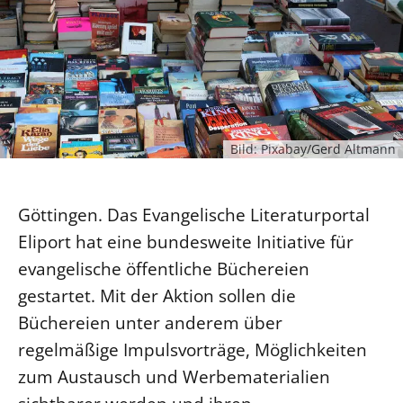
Ökumene
Evangelische Kirche
Gegen Gewalt
Kirche und Finanzen
Impressum
Lutherische Kirche
Personalausschuss
Datenschutz
KLIMASCHUTZ
Glaubensbekenntnis
Kontakt
Nachhaltigkeit
LANDESKIRCHENAMT
Barrierefreiheit
Positionen
Erneuerbare Energien
Willkommen
Presse
Ökumene
Bild: Pixabay/Gerd Altmann
Mobilität
Freie Stellen
Kollegium
Religionen
Naturschutz
Service für Gemeinden
Abteilungen des Landeskirchenamts
Suche
Göttingen. Das Evangelische Literaturportal
Gebäude
Rechnungsprüfungsamt
Eliport hat eine bundesweite Initiative für
Fachstelle Sexualisierte Gewalt
evangelische öffentliche Büchereien
Beschwerdestellen
gestartet. Mit der Aktion sollen die
Kirchenämter
Büchereien unter anderem über
Gleichstellung
regelmäßige Impulsvorträge, Möglichkeiten
Datenschutz
zum Austausch und Werbematerialien
Geschäftsstelle Landessynode