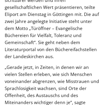
sichtbarer werden und ihren
gesellschaftlichen Wert präsentieren, teilte
LANDESSYNODE
Eliport am Dienstag in Göttingen mit. Die auf
27. Landessynode
zwei Jahre angelegte Initiative steht unter
Kontakt
dem Motto „Türöffner – Evangelische
Hintergrund
Büchereien für Vielfalt, Toleranz und
Gemeinschaft“. Sie geht neben dem
MITARBEIT
Literaturportal von den Büchereifachstellen
Ehrenamt
der Landeskirchen aus.
Beruf
Freie Stellen
„Gerade jetzt, in Zeiten, in denen wir an
vielen Stellen erleben, wie sich Menschen
BIBLIOTHEK & ARCHIV
voneinander abgrenzen, wie Misstrauen und
Sprachlosigkeit wachsen, sind Orte der
SERVICE
Offenheit, des Austauschs und des
Älterwerden im Pfarrberuf
Miteinanders wichtiger denn je“, sagte
Beteiligungsverfahren