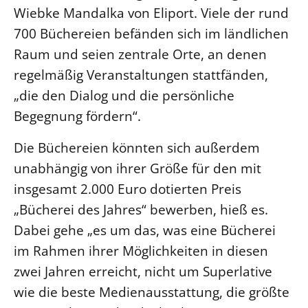
Wiebke Mandalka von Eliport. Viele der rund
Beschwerdestellen
700 Büchereien befänden sich im ländlichen
Ephoralbüro
Raum und seien zentrale Orte, an denen
Finanzplanung
regelmäßig Veranstaltungen stattfänden,
Fundraising
„die den Dialog und die persönliche
IT-Service
Begegnung fördern“.
Corporate Design
Die Büchereien könnten sich außerdem
Interventionsplan
unabhängig von ihrer Größe für den mit
Jahresgespräche
insgesamt 2.000 Euro dotierten Preis
Kantine Speiseplan
„Bücherei des Jahres“ bewerben, hieß es.
Kirchliches Amtsblatt
Dabei gehe „es um das, was eine Bücherei
Kirchliche Verwaltung
im Rahmen ihrer Möglichkeiten in diesen
Klimaschutzgesetz
zwei Jahren erreicht, nicht um Superlative
Kunstreferat
wie die beste Medienausstattung, die größte
NKVK