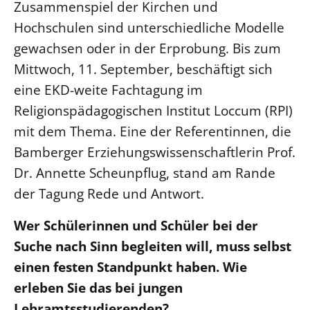
Zusammenspiel der Kirchen und
Beschwerdestellen
Hochschulen sind unterschiedliche Modelle
Ephoralbüro
gewachsen oder in der Erprobung. Bis zum
Finanzplanung
Mittwoch, 11. September, beschäftigt sich
Fundraising
eine EKD-weite Fachtagung im
Religionspädagogischen Institut Loccum (RPI)
IT-Service
mit dem Thema. Eine der Referentinnen, die
Corporate Design
Bamberger Erziehungswissenschaftlerin Prof.
Interventionsplan
Dr. Annette Scheunpflug, stand am Rande
Jahresgespräche
der Tagung Rede und Antwort.
Kantine Speiseplan
Kirchliches Amtsblatt
Wer Schülerinnen und Schüler bei der
Kirchliche Verwaltung
Suche nach Sinn begleiten will, muss selbst
Klimaschutzgesetz
einen festen Standpunkt haben. Wie
erleben Sie das bei jungen
Kunstreferat
Lehramtsstudierenden?
NKVK