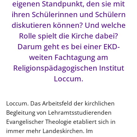
eigenen Standpunkt, den sie mit
LANDESSYNODE
ihren Schülerinnen und Schülern
27. Landessynode
diskutieren können? Und welche
Kontakt
Rolle spielt die Kirche dabei?
Hintergrund
Darum geht es bei einer EKD-
weiten Fachtagung am
MITARBEIT
Ehrenamt
Religionspädagogischen Institut
Beruf
Loccum.
Freie Stellen
BIBLIOTHEK & ARCHIV
Loccum. Das Arbeitsfeld der kirchlichen
Begleitung von Lehramtsstudierenden
SERVICE
Evangelischer Theologie etabliert sich in
Älterwerden im Pfarrberuf
immer mehr Landeskirchen. Im
Beteiligungsverfahren