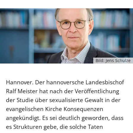
Ökumene
Evangelische Kirche
Gegen Gewalt
Kirche und Finanzen
Impressum
Lutherische Kirche
Personalausschuss
Datenschutz
KLIMASCHUTZ
Glaubensbekenntnis
Kontakt
Nachhaltigkeit
LANDESKIRCHENAMT
Barrierefreiheit
Positionen
Erneuerbare Energien
Willkommen
Presse
Ökumene
Mobilität
Freie Stellen
Kollegium
Religionen
Naturschutz
Bild: Jens Schulze
Service für Gemeinden
Abteilungen des Landeskirchenamts
Suche
Gebäude
Rechnungsprüfungsamt
Hannover. Der hannoversche Landesbischof
Fachstelle Sexualisierte Gewalt
Ralf Meister hat nach der Veröffentlichung
Beschwerdestellen
der Studie über sexualisierte Gewalt in der
Kirchenämter
evangelischen Kirche Konsequenzen
Gleichstellung
angekündigt. Es sei deutlich geworden, dass
Datenschutz
es Strukturen gebe, die solche Taten
Geschäftsstelle Landessynode