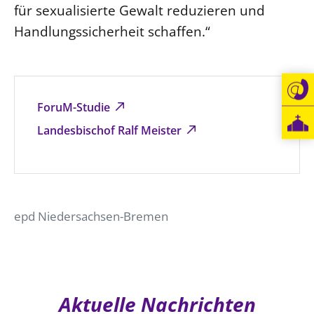
für sexualisierte Gewalt reduzieren und
Öffentlichkeitsarbeit
Handlungssicherheit schaffen.“
Personalausschuss
Projektmanagement
Recht
ForuM-Studie
Terminstundenplaner
Landesbischof Ralf Meister
epd Niedersachsen-Bremen
Aktuelle Nachrichten