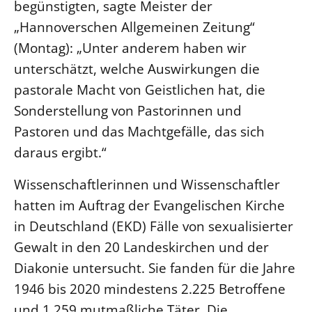
begünstigten, sagte Meister der
„Hannoverschen Allgemeinen Zeitung“
LANDESSYNODE
(Montag): „Unter anderem haben wir
27. Landessynode
unterschätzt, welche Auswirkungen die
Kontakt
pastorale Macht von Geistlichen hat, die
Hintergrund
Sonderstellung von Pastorinnen und
Pastoren und das Machtgefälle, das sich
MITARBEIT
Ehrenamt
daraus ergibt.“
Beruf
Wissenschaftlerinnen und Wissenschaftler
Freie Stellen
hatten im Auftrag der Evangelischen Kirche
in Deutschland (EKD) Fälle von sexualisierter
BIBLIOTHEK & ARCHIV
Gewalt in den 20 Landeskirchen und der
Diakonie untersucht. Sie fanden für die Jahre
SERVICE
1946 bis 2020 mindestens 2.225 Betroffene
Älterwerden im Pfarrberuf
und 1.259 mutmaßliche Täter. Die
Beteiligungsverfahren