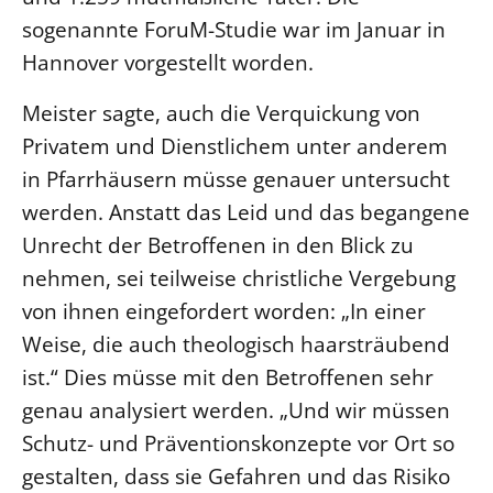
sogenannte ForuM-Studie war im Januar in
Beschwerdestellen
Hannover vorgestellt worden.
Ephoralbüro
Finanzplanung
Meister sagte, auch die Verquickung von
Fundraising
Privatem und Dienstlichem unter anderem
IT-Service
in Pfarrhäusern müsse genauer untersucht
werden. Anstatt das Leid und das begangene
Corporate Design
Unrecht der Betroffenen in den Blick zu
Interventionsplan
nehmen, sei teilweise christliche Vergebung
Jahresgespräche
von ihnen eingefordert worden: „In einer
Kantine Speiseplan
Weise, die auch theologisch haarsträubend
Kirchliches Amtsblatt
ist.“ Dies müsse mit den Betroffenen sehr
Kirchliche Verwaltung
genau analysiert werden. „Und wir müssen
Klimaschutzgesetz
Schutz- und Präventionskonzepte vor Ort so
Kunstreferat
gestalten, dass sie Gefahren und das Risiko
NKVK