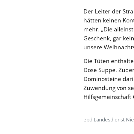
Der Leiter der Str
hätten keinen Kont
mehr. „Die alleins
Geschenk, gar kei
unsere Weihnachts
Die Tüten enthalte
Dose Suppe. Zudem
Dominosteine darin
Zuwendung von sec
Hilfsgemeinschaft 
epd Landesdienst Ni