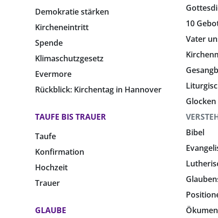
Gottesdi
Demokratie stärken
10 Gebo
Kircheneintritt
Vater un
Spende
Kirchen
Klimaschutzgesetz
Gesang
Evermore
Liturgis
Rückblick: Kirchentag in Hannover
Glocken
TAUFE BIS TRAUER
VERSTE
Bibel
Taufe
Evangeli
Konfirmation
Lutheris
Hochzeit
Glauben
Trauer
Position
GLAUBE
Ökumen