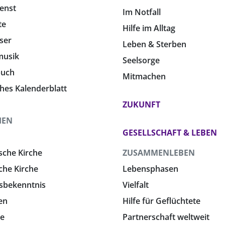
enst
Im Notfall
te
Hilfe im Alltag
ser
Leben & Sterben
musik
Seelsorge
buch
Mitmachen
ches Kalenderblatt
ZUKUNFT
HEN
GESELLSCHAFT & LEBEN
sche Kirche
ZUSAMMENLEBEN
che Kirche
Lebensphasen
sbekenntnis
Vielfalt
en
Hilfe für Geflüchtete
e
Partnerschaft weltweit