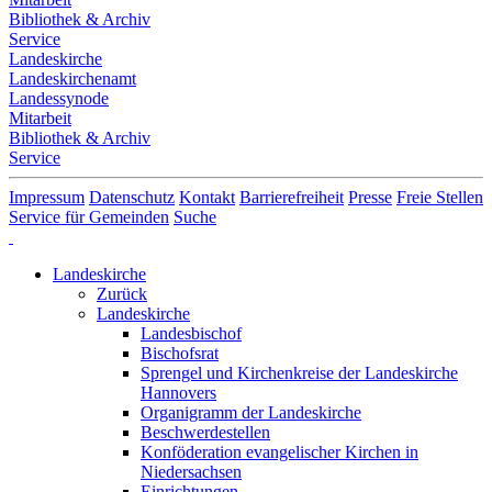
Bibliothek & Archiv
Service
Landeskirche
Landeskirchenamt
Landessynode
Mitarbeit
Bibliothek & Archiv
Service
Impressum
Datenschutz
Kontakt
Barrierefreiheit
Presse
Freie Stellen
Service für Gemeinden
Suche
Landeskirche
Zurück
Landeskirche
Landesbischof
Bischofsrat
Sprengel und Kirchenkreise der Landeskirche
Hannovers
Organigramm der Landeskirche
Beschwerdestellen
Konföderation evangelischer Kirchen in
Niedersachsen
Einrichtungen