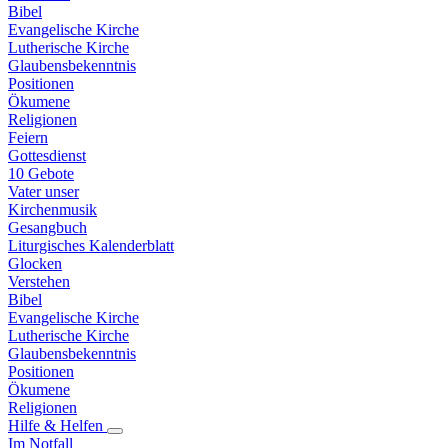
Bibel
Evangelische Kirche
Lutherische Kirche
Glaubensbekenntnis
Positionen
Ökumene
Religionen
Feiern
Gottesdienst
10 Gebote
Vater unser
Kirchenmusik
Gesangbuch
Liturgisches Kalenderblatt
Glocken
Verstehen
Bibel
Evangelische Kirche
Lutherische Kirche
Glaubensbekenntnis
Positionen
Ökumene
Religionen
Hilfe & Helfen
Im Notfall