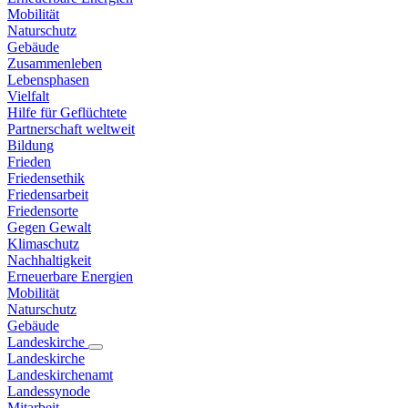
Mobilität
Naturschutz
Gebäude
Zusammenleben
Lebensphasen
Vielfalt
Hilfe für Geflüchtete
Partnerschaft weltweit
Bildung
Frieden
Friedensethik
Friedensarbeit
Friedensorte
Gegen Gewalt
Klimaschutz
Nachhaltigkeit
Erneuerbare Energien
Mobilität
Naturschutz
Gebäude
Landeskirche
Landeskirche
Landeskirchenamt
Landessynode
Mitarbeit