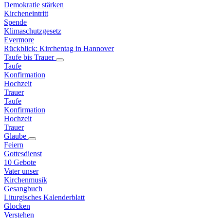
Demokratie stärken
Kircheneintritt
Spende
Klimaschutzgesetz
Evermore
Rückblick: Kirchentag in Hannover
Taufe bis Trauer
Taufe
Konfirmation
Hochzeit
Trauer
Taufe
Konfirmation
Hochzeit
Trauer
Glaube
Feiern
Gottesdienst
10 Gebote
Vater unser
Kirchenmusik
Gesangbuch
Liturgisches Kalenderblatt
Glocken
Verstehen