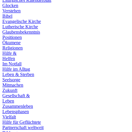
Liturgisches Kalenderblatt
Glocken
Verstehen
Bibel
Evangelische Kirche
Lutherische Kirche
Glaubensbekenntnis
Positionen
Ökumene
Religionen
Hilfe &
Helfen
Im Notfall
Hilfe im Alltag
Leben & Sterben
Seelsorge
Mitmachen
Zukunft
Gesellschaft &
Leben
Zusammenleben
Lebensphasen
Vielfalt
Hilfe für Geflüchtete
Partnerschaft weltweit