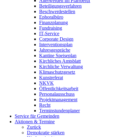
Älterwerden im Pfarrberuf
Beteiligungsverfahren
Beschwerdestellen
Ephoralbüro
Finanzplanung
Fundraising
IT-Service
Corporate Design
Interventionsplan
Jahresgespräche
Kantine Speiseplan
Kirchliches Amtsblatt
Kirchliche Verwaltung
Klimaschutzgesetz
Kunstreferat
NKVK
Öffentlichkeitsarbeit
Personalausschuss
Projektmanagement
Recht
Terminstundenplaner
Service für Gemeinden
Aktionen & Termine
Zurück
Demokratie stärken