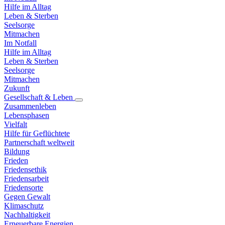
Hilfe im Alltag
Leben & Sterben
Seelsorge
Mitmachen
Im Notfall
Hilfe im Alltag
Leben & Sterben
Seelsorge
Mitmachen
Zukunft
Gesellschaft & Leben
Zusammenleben
Lebensphasen
Vielfalt
Hilfe für Geflüchtete
Partnerschaft weltweit
Bildung
Frieden
Friedensethik
Friedensarbeit
Friedensorte
Gegen Gewalt
Klimaschutz
Nachhaltigkeit
Erneuerbare Energien