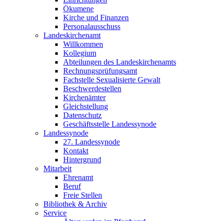
Ökumene
Kirche und Finanzen
Personalausschuss
Landeskirchenamt
Willkommen
Kollegium
Abteilungen des Landeskirchenamts
Rechnungsprüfungsamt
Fachstelle Sexualisierte Gewalt
Beschwerdestellen
Kirchenämter
Gleichstellung
Datenschutz
Geschäftsstelle Landessynode
Landessynode
27. Landessynode
Kontakt
Hintergrund
Mitarbeit
Ehrenamt
Beruf
Freie Stellen
Bibliothek & Archiv
Service