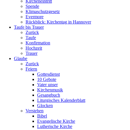
Kircheneintritt
Spende
Klimaschutzgesetz
Evermore
Rückblick: Kirchentag in Hannover
Taufe bis Trauer
Zurück
Taufe
Konfirmation
Hochzeit
Trauer
Glaube
Zurück
Feiern
Gottesdienst
10 Gebote
Vater unser
Kirchenmusik
Gesangbuch
Liturgisches Kalenderblatt
Glocken
Verstehen
Bibel
Evangelische Kirche
Lutherische Kirche