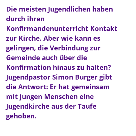
Ökumene
Die meisten Jugendlichen haben
Evangelische Kirche
Gegen Gewalt
Kirche und Finanzen
Impressum
durch ihren
Lutherische Kirche
Personalausschuss
Datenschutz
KLIMASCHUTZ
Konfirmandenunterricht Kontakt
Glaubensbekenntnis
Kontakt
Nachhaltigkeit
LANDESKIRCHENAMT
Barrierefreiheit
zur Kirche. Aber wie kann es
Positionen
Erneuerbare Energien
Willkommen
Presse
gelingen, die Verbindung zur
Ökumene
Mobilität
Freie Stellen
Kollegium
Gemeinde auch über die
Religionen
Naturschutz
Service für Gemeinden
Abteilungen des Landeskirchenamts
Konfirmation hinaus zu halten?
Suche
Gebäude
Rechnungsprüfungsamt
Jugendpastor Simon Burger gibt
Fachstelle Sexualisierte Gewalt
die Antwort: Er hat gemeinsam
Beschwerdestellen
mit jungen Menschen eine
Kirchenämter
Jugendkirche aus der Taufe
Gleichstellung
gehoben.
Datenschutz
Geschäftsstelle Landessynode