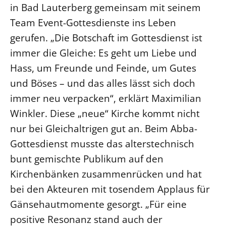
in Bad Lauterberg gemeinsam mit seinem
Beschwerdestellen
Team Event-Gottesdienste ins Leben
Ephoralbüro
gerufen. „Die Botschaft im Gottesdienst ist
Finanzplanung
immer die Gleiche: Es geht um Liebe und
Fundraising
Hass, um Freunde und Feinde, um Gutes
IT-Service
und Böses – und das alles lässt sich doch
Corporate Design
immer neu verpacken“, erklärt Maximilian
Winkler. Diese „neue“ Kirche kommt nicht
Interventionsplan
nur bei Gleichaltrigen gut an. Beim Abba-
Jahresgespräche
Gottesdienst musste das alterstechnisch
Kantine Speiseplan
bunt gemischte Publikum auf den
Kirchliches Amtsblatt
Kirchenbänken zusammenrücken und hat
Kirchliche Verwaltung
bei den Akteuren mit tosendem Applaus für
Klimaschutzgesetz
Gänsehautmomente gesorgt. „Für eine
Kunstreferat
positive Resonanz stand auch der
NKVK