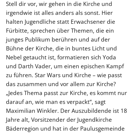
Stell dir vor, wir gehen in die Kirche und
irgendwie ist alles anders als sonst. Hier
LANDESSYNODE
27. Landessynode
halten Jugendliche statt Erwachsener die
Fürbitte, sprechen über Themen, die ein
Kontakt
junges Publikum berühren und auf der
Hintergrund
Bühne der Kirche, die in buntes Licht und
MITARBEIT
Nebel getaucht ist, formatieren sich Yoda
Ehrenamt
und Darth Vader, um einen epischen Kampf
Beruf
zu führen. Star Wars und Kirche – wie passt
Freie Stellen
das zusammen und vor allem zur Kirche?
„Jedes Thema passt zur Kirche, es kommt nur
BIBLIOTHEK & ARCHIV
darauf an, wie man es verpackt“, sagt
Maximilian Winkler. Der Auszubildende ist 18
SERVICE
Jahre alt, Vorsitzender der Jugendkirche
Älterwerden im Pfarrberuf
Bäderregion und hat in der Paulusgemeinde
Beteiligungsverfahren