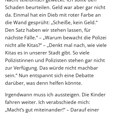
Schaden beurteilen. Geld war aber gar nicht
Beschwerdestellen
da. Einmal hat ein Dieb mit roter Farbe an
Ephoralbüro
die Wand gesprüht: „Scheiße, kein Geld.“
Finanzplanung
Den Satz haben wir stehen lassen, für
Fundraising
nächste Fälle.“ – „Warum bewacht die Polizei
IT-Service
nicht alle Kitas?“ – „Denkt mal nach, wie viele
Corporate Design
Kitas es in unserer Stadt gibt. So viele
Interventionsplan
Polizistinnen und Polizisten stehen gar nicht
Jahresgespräche
zur Verfügung. Das würde nicht machbar
Kantine Speiseplan
sein.“ Nun entspannt sich eine Debatte
Kirchliches Amtsblatt
darüber, was denn helfen könnte.
Kirchliche Verwaltung
Irgendwann muss ich aussteigen. Die Kinder
Klimaschutzgesetz
fahren weiter. Ich verabschiede mich:
Kunstreferat
„Macht’s gut miteinander!“ – Darauf einer
NKVK