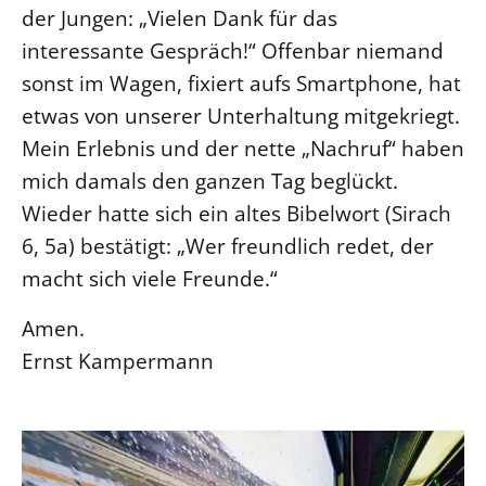
der Jungen: „Vielen Dank für das
Öffentlichkeitsarbeit
interessante Gespräch!“ Offenbar niemand
Personalausschuss
sonst im Wagen, fixiert aufs Smartphone, hat
Projektmanagement
etwas von unserer Unterhaltung mitgekriegt.
Recht
Mein Erlebnis und der nette „Nachruf“ haben
Terminstundenplaner
mich damals den ganzen Tag beglückt.
Wieder hatte sich ein altes Bibelwort (Sirach
6, 5a) bestätigt: „Wer freundlich redet, der
macht sich viele Freunde.“
Amen.
Ernst Kampermann