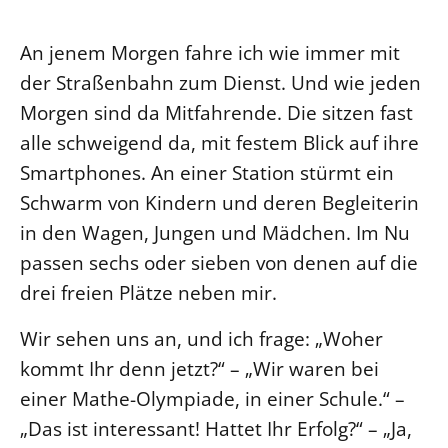
Ökumene
Evangelische Kirche
Gegen Gewalt
Kirche und Finanzen
Impressum
An jenem Morgen fahre ich wie immer mit
Lutherische Kirche
Personalausschuss
Datenschutz
der Straßenbahn zum Dienst. Und wie jeden
KLIMASCHUTZ
Glaubensbekenntnis
Kontakt
Nachhaltigkeit
Morgen sind da Mitfahrende. Die sitzen fast
LANDESKIRCHENAMT
Barrierefreiheit
Positionen
alle schweigend da, mit festem Blick auf ihre
Erneuerbare Energien
Willkommen
Presse
Ökumene
Smartphones. An einer Station stürmt ein
Mobilität
Freie Stellen
Kollegium
Religionen
Schwarm von Kindern und deren Begleiterin
Naturschutz
Service für Gemeinden
Abteilungen des Landeskirchenamts
in den Wagen, Jungen und Mädchen. Im Nu
Suche
Gebäude
Rechnungsprüfungsamt
passen sechs oder sieben von denen auf die
Fachstelle Sexualisierte Gewalt
drei freien Plätze neben mir.
Beschwerdestellen
Wir sehen uns an, und ich frage: „Woher
Kirchenämter
kommt Ihr denn jetzt?“ – „Wir waren bei
Gleichstellung
einer Mathe-Olympiade, in einer Schule.“ –
Datenschutz
„Das ist interessant! Hattet Ihr Erfolg?“ – „Ja,
Geschäftsstelle Landessynode