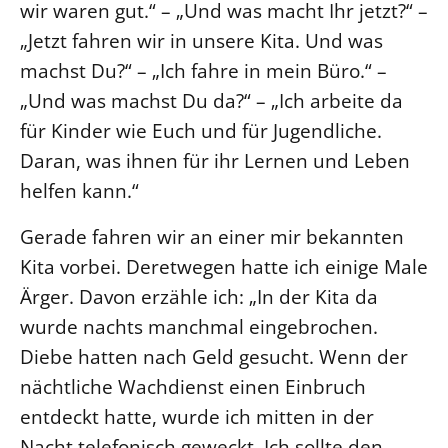
wir waren gut.“ – „Und was macht Ihr jetzt?“ –
„Jetzt fahren wir in unsere Kita. Und was
LANDESSYNODE
machst Du?“ – „Ich fahre in mein Büro.“ –
27. Landessynode
„Und was machst Du da?“ – „Ich arbeite da
Kontakt
für Kinder wie Euch und für Jugendliche.
Hintergrund
Daran, was ihnen für ihr Lernen und Leben
MITARBEIT
helfen kann.“
Ehrenamt
Gerade fahren wir an einer mir bekannten
Beruf
Kita vorbei. Deretwegen hatte ich einige Male
Freie Stellen
Ärger. Davon erzähle ich: „In der Kita da
wurde nachts manchmal eingebrochen.
BIBLIOTHEK & ARCHIV
Diebe hatten nach Geld gesucht. Wenn der
nächtliche Wachdienst einen Einbruch
SERVICE
entdeckt hatte, wurde ich mitten in der
Älterwerden im Pfarrberuf
Nacht telefonisch geweckt. Ich sollte den
Beteiligungsverfahren