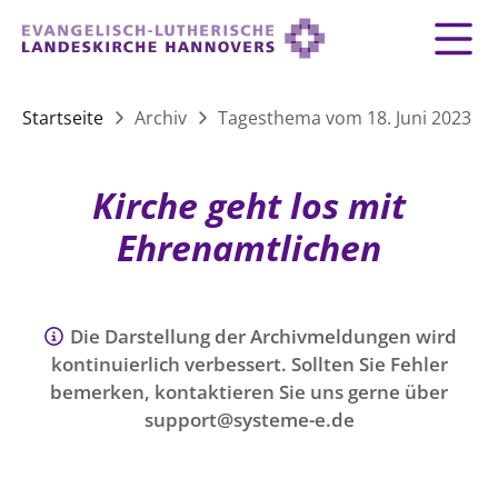
Zurück
Zurück
Zurück
Zurück
Zurück
Zurück
LANDESKIRCHE
Startseite
Archiv
Tagesthema vom 18. Juni 2023
LANDESKIRCHE
DEMOKRATIE STÄRKEN
TAUFE
FEIERN
IM NOTFALL
ZUSAMMENLEBEN
SERVICE FÜR GEMEINDEN
Landesbischof
Gottesdienst
Lebensphasen
Kirche geht los mit
AKTIONEN & TERMINE
KIRCHENEINTRITT
KONFIRMATION
HILFE IM ALLTAG
Bischofsrat
10 Gebote
Vielfalt
Ehrenamtlichen
Sprengel und Kirchenkreise der Landeskirche
Vater unser
Hilfe für Geflüchtete
TAUFE BIS TRAUER
SPENDE
HOCHZEIT
LEBEN & STERBEN
Hannovers
Kirchenmusik
Partnerschaft weltweit
GLAUBE
Organigramm der Landeskirche
Gesangbuch
Bildung
KLIMASCHUTZGESETZ
TRAUER
SEELSORGE
Die Darstellung der Archivmeldungen wird
Beschwerdestellen
kontinuierlich verbessert. Sollten Sie Fehler
Liturgisches Kalenderblatt
HILFE & HELFEN
FRIEDEN
bemerken, kontaktieren Sie uns gerne über
Konföderation evangelischer Kirchen in
EVERMORE
MITMACHEN
Glocken
support@systeme-e.de
ZUKUNFT
Friedensethik
Niedersachsen
RÜCKBLICK: KIRCHENTAG IN HANNOVER
Friedensarbeit
VERSTEHEN
Einrichtungen
GESELLSCHAFT & LEBEN
Bibel
Friedensorte