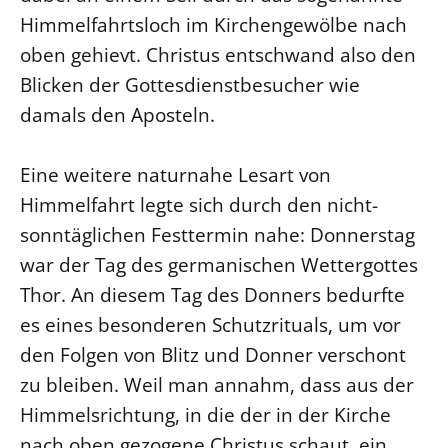
Himmelfahrtsloch im Kirchengewölbe nach
LANDESSYNODE
oben gehievt. Christus entschwand also den
27. Landessynode
Blicken der Gottesdienstbesucher wie
Kontakt
damals den Aposteln.
Hintergrund
Eine weitere naturnahe Lesart von
MITARBEIT
Himmelfahrt legte sich durch den nicht-
Ehrenamt
sonntäglichen Festtermin nahe: Donnerstag
Beruf
war der Tag des germanischen Wettergottes
Freie Stellen
Thor. An diesem Tag des Donners bedurfte
es eines besonderen Schutzrituals, um vor
BIBLIOTHEK & ARCHIV
den Folgen von Blitz und Donner verschont
zu bleiben. Weil man annahm, dass aus der
SERVICE
Himmelsrichtung, in die der in der Kirche
Älterwerden im Pfarrberuf
nach oben gezogene Christus schaut, ein
Beteiligungsverfahren