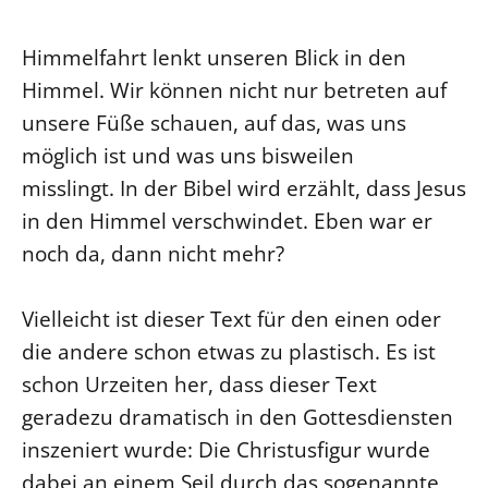
Ökumene
Evangelische Kirche
Gegen Gewalt
Kirche und Finanzen
Impressum
Himmelfahrt lenkt unseren Blick in den
Lutherische Kirche
Personalausschuss
Datenschutz
Himmel. Wir können nicht nur betreten auf
KLIMASCHUTZ
Glaubensbekenntnis
Kontakt
Nachhaltigkeit
unsere Füße schauen, auf das, was uns
LANDESKIRCHENAMT
Barrierefreiheit
Positionen
möglich ist und was uns bisweilen
Erneuerbare Energien
Willkommen
Presse
Ökumene
misslingt. In der Bibel wird erzählt, dass Jesus
Mobilität
Freie Stellen
Kollegium
Religionen
in den Himmel verschwindet. Eben war er
Naturschutz
Service für Gemeinden
Abteilungen des Landeskirchenamts
noch da, dann nicht mehr?
Suche
Gebäude
Rechnungsprüfungsamt
Fachstelle Sexualisierte Gewalt
Vielleicht ist dieser Text für den einen oder
Beschwerdestellen
die andere schon etwas zu plastisch. Es ist
Kirchenämter
schon Urzeiten her, dass dieser Text
Gleichstellung
geradezu dramatisch in den Gottesdiensten
Datenschutz
inszeniert wurde: Die Christusfigur wurde
Geschäftsstelle Landessynode
dabei an einem Seil durch das sogenannte