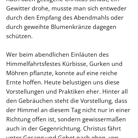
Gewitter drohe, musste man sich entweder
Beschwerdestellen
durch den Empfang des Abendmahls oder
Ephoralbüro
durch geweihte Blumenkränze dagegen
Finanzplanung
schützen.
Fundraising
IT-Service
Wer beim abendlichen Einläuten des
Corporate Design
Himmelfahrtsfestes Kürbisse, Gurken und
Interventionsplan
Möhren pflanzte, konnte auf eine reiche
Jahresgespräche
Ernte hoffen. Heute belustigen uns diese
Kantine Speiseplan
Vorstellungen und Praktiken eher. Hinter all
Kirchliches Amtsblatt
den Gebräuchen steht die Vorstellung, dass
Kirchliche Verwaltung
der Himmel an diesem Tag nicht nur in einer
Klimaschutzgesetz
Richtung offen ist, sondern gewissermaßen
auch in der Gegenrichtung. Christus fährt
Kunstreferat
unter Gesang und Gebet nach oben, von
NKVK