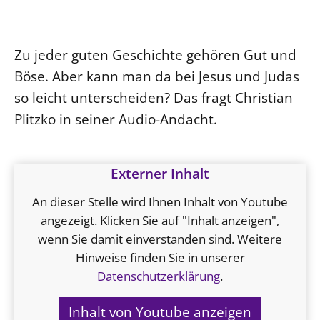
Ökumene
Evangelische Kirche
Gegen Gewalt
Kirche und Finanzen
Impressum
Lutherische Kirche
Personalausschuss
Datenschutz
Zu jeder guten Geschichte gehören Gut und
KLIMASCHUTZ
Glaubensbekenntnis
Kontakt
Böse. Aber kann man da bei Jesus und Judas
Nachhaltigkeit
LANDESKIRCHENAMT
Barrierefreiheit
Positionen
so leicht unterscheiden? Das fragt Christian
Erneuerbare Energien
Willkommen
Presse
Ökumene
Plitzko in seiner Audio-Andacht.
Mobilität
Freie Stellen
Kollegium
Religionen
Naturschutz
Service für Gemeinden
Abteilungen des Landeskirchenamts
Suche
Gebäude
Externer Inhalt
Rechnungsprüfungsamt
Fachstelle Sexualisierte Gewalt
An dieser Stelle wird Ihnen Inhalt von Youtube
Beschwerdestellen
angezeigt. Klicken Sie auf "Inhalt anzeigen",
wenn Sie damit einverstanden sind. Weitere
Kirchenämter
Hinweise finden Sie in unserer
Gleichstellung
Datenschutzerklärung
.
Datenschutz
Geschäftsstelle Landessynode
Inhalt von Youtube anzeigen