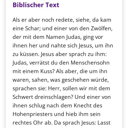
Biblischer Text
Beschwerdestellen
Ephoralbüro
Als er aber noch redete, siehe, da kam
Finanzplanung
eine Schar; und einer von den Zwölfen,
der mit dem Namen Judas, ging vor
Fundraising
ihnen her und nahte sich Jesus, um ihn
IT-Service
zu küssen. Jesus aber sprach zu ihm:
Corporate Design
Judas, verrätst du den Menschensohn
Interventionsplan
mit einem Kuss? Als aber, die um ihn
Jahresgespräche
waren, sahen, was geschehen würde,
Kantine Speiseplan
sprachen sie: Herr, sollen wir mit dem
Kirchliches Amtsblatt
Schwert dreinschlagen? Und einer von
Kirchliche Verwaltung
ihnen schlug nach dem Knecht des
Klimaschutzgesetz
Hohenpriesters und hieb ihm sein
Kunstreferat
rechtes Ohr ab. Da sprach Jesus: Lasst
NKVK