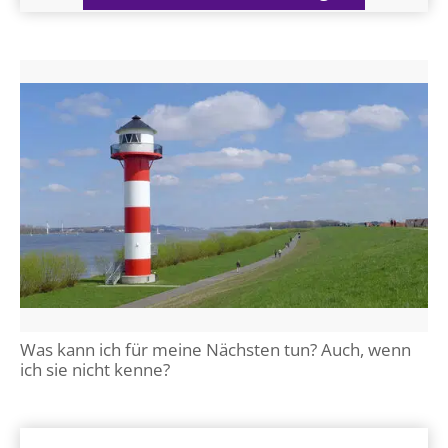
LANDESSYNODE
27. Landessynode
Kontakt
Hintergrund
MITARBEIT
Ehrenamt
Beruf
Freie Stellen
BIBLIOTHEK & ARCHIV
Was kann ich für meine Nächsten tun? Auch, wenn
ich sie nicht kenne?
SERVICE
Älterwerden im Pfarrberuf
Beteiligungsverfahren