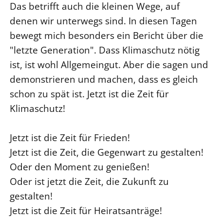
Das betrifft auch die kleinen Wege, auf
Beschwerdestellen
denen wir unterwegs sind. In diesen Tagen
Ephoralbüro
bewegt mich besonders ein Bericht über die
Finanzplanung
"letzte Generation". Dass Klimaschutz nötig
Fundraising
ist, ist wohl Allgemeingut. Aber die sagen und
IT-Service
demonstrieren und machen, dass es gleich
schon zu spät ist. Jetzt ist die Zeit für
Corporate Design
Klimaschutz!
Interventionsplan
Jahresgespräche
Jetzt ist die Zeit für Frieden!
Kantine Speiseplan
Jetzt ist die Zeit, die Gegenwart zu gestalten!
Kirchliches Amtsblatt
Oder den Moment zu genießen!
Kirchliche Verwaltung
Oder ist jetzt die Zeit, die Zukunft zu
Klimaschutzgesetz
gestalten!
Kunstreferat
Jetzt ist die Zeit für Heiratsanträge!
NKVK