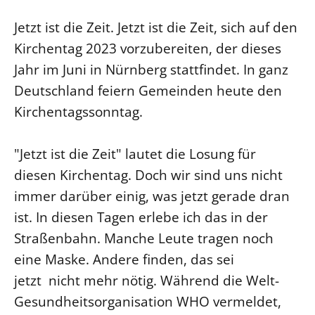
Ökumene
Evangelische Kirche
Gegen Gewalt
Kirche und Finanzen
Jetzt ist die Zeit. Jetzt ist die Zeit, sich auf den
Impressum
Lutherische Kirche
Personalausschuss
Datenschutz
Kirchentag 2023 vorzubereiten, der dieses
KLIMASCHUTZ
Glaubensbekenntnis
Kontakt
Jahr im Juni in Nürnberg stattfindet. In ganz
Nachhaltigkeit
LANDESKIRCHENAMT
Barrierefreiheit
Positionen
Deutschland feiern Gemeinden heute den
Erneuerbare Energien
Willkommen
Presse
Ökumene
Kirchentagssonntag.
Mobilität
Freie Stellen
Kollegium
Religionen
Naturschutz
Service für Gemeinden
Abteilungen des Landeskirchenamts
"Jetzt ist die Zeit" lautet die Losung für
Suche
Gebäude
Rechnungsprüfungsamt
diesen Kirchentag. Doch wir sind uns nicht
Fachstelle Sexualisierte Gewalt
immer darüber einig, was jetzt gerade dran
ist. In diesen Tagen erlebe ich das in der
Beschwerdestellen
Straßenbahn. Manche Leute tragen noch
Kirchenämter
eine Maske. Andere finden, das sei
Gleichstellung
jetzt nicht mehr nötig. Während die Welt-
Datenschutz
Gesundheitsorganisation WHO vermeldet,
Geschäftsstelle Landessynode