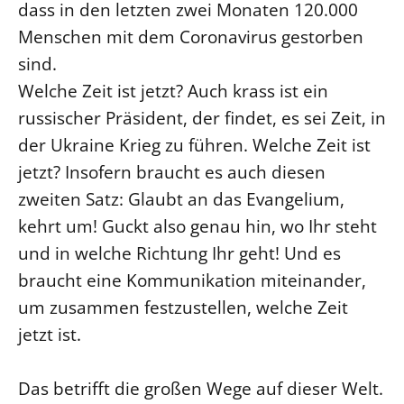
dass in den letzten zwei Monaten 120.000
Menschen mit dem Coronavirus gestorben
LANDESSYNODE
sind.
27. Landessynode
Welche Zeit ist jetzt? Auch krass ist ein
Kontakt
russischer Präsident, der findet, es sei Zeit, in
Hintergrund
der Ukraine Krieg zu führen. Welche Zeit ist
MITARBEIT
jetzt? Insofern braucht es auch diesen
Ehrenamt
zweiten Satz: Glaubt an das Evangelium,
Beruf
kehrt um! Guckt also genau hin, wo Ihr steht
und in welche Richtung Ihr geht! Und es
Freie Stellen
braucht eine Kommunikation miteinander,
BIBLIOTHEK & ARCHIV
um zusammen festzustellen, welche Zeit
jetzt ist.
SERVICE
Älterwerden im Pfarrberuf
Das betrifft die großen Wege auf dieser Welt.
Beteiligungsverfahren