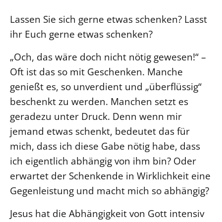
Ökumene
Evangelische Kirche
Gegen Gewalt
Kirche und Finanzen
Lassen Sie sich gerne etwas schenken? Lasst
Impressum
Lutherische Kirche
Personalausschuss
Datenschutz
ihr Euch gerne etwas schenken?
KLIMASCHUTZ
Glaubensbekenntnis
Kontakt
Nachhaltigkeit
„Och, das wäre doch nicht nötig gewesen!“ –
LANDESKIRCHENAMT
Barrierefreiheit
Positionen
Erneuerbare Energien
Oft ist das so mit Geschenken. Manche
Willkommen
Presse
Ökumene
genießt es, so unverdient und „überflüssig“
Mobilität
Freie Stellen
Kollegium
Religionen
beschenkt zu werden. Manchen setzt es
Naturschutz
Service für Gemeinden
Abteilungen des Landeskirchenamts
geradezu unter Druck. Denn wenn mir
Suche
Gebäude
Rechnungsprüfungsamt
jemand etwas schenkt, bedeutet das für
Fachstelle Sexualisierte Gewalt
mich, dass ich diese Gabe nötig habe, dass
Beschwerdestellen
ich eigentlich abhängig von ihm bin? Oder
Kirchenämter
erwartet der Schenkende in Wirklichkeit eine
Gleichstellung
Gegenleistung und macht mich so abhängig?
Datenschutz
Jesus hat die Abhängigkeit von Gott intensiv
Geschäftsstelle Landessynode