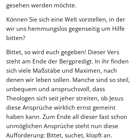
gesehen werden möchte.
Beschwerdestellen
Können Sie sich eine Welt vorstellen, in der
Ephoralbüro
wir uns hemmungslos gegenseitig um Hilfe
Finanzplanung
bitten?
Fundraising
IT-Service
Bittet, so wird euch gegeben! Dieser Vers
Corporate Design
steht am Ende der Bergpredigt. In ihr finden
Interventionsplan
sich viele Maßstäbe und Maximen, nach
Jahresgespräche
denen wir leben sollen. Manche sind so steil,
unbequem und anspruchsvoll, dass
Kantine Speiseplan
Theologen sich seit jeher streiten, ob Jesus
Kirchliches Amtsblatt
diese Ansprüche wirklich ernst gemeint
Kirchliche Verwaltung
haben kann. Zum Ende all dieser fast schon
Klimaschutzgesetz
unmöglichen Ansprüche steht nun diese
Kunstreferat
Aufforderung: Bittet, suchet, klopft an.
NKVK