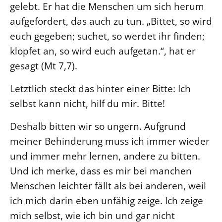
gelebt. Er hat die Menschen um sich herum
aufgefordert, das auch zu tun. „Bittet, so wird
LANDESSYNODE
27. Landessynode
euch gegeben; suchet, so werdet ihr finden;
klopfet an, so wird euch aufgetan.“, hat er
Kontakt
gesagt (Mt 7,7).
Hintergrund
Letztlich steckt das hinter einer Bitte: Ich
MITARBEIT
selbst kann nicht, hilf du mir. Bitte!
Ehrenamt
Beruf
Deshalb bitten wir so ungern. Aufgrund
Freie Stellen
meiner Behinderung muss ich immer wieder
und immer mehr lernen, andere zu bitten.
BIBLIOTHEK & ARCHIV
Und ich merke, dass es mir bei manchen
Menschen leichter fällt als bei anderen, weil
SERVICE
ich mich darin eben unfähig zeige. Ich zeige
Älterwerden im Pfarrberuf
mich selbst, wie ich bin und gar nicht
Beteiligungsverfahren