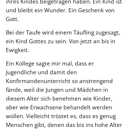
ihres Kindes beigetragen haben. Ein Kind ist
und bleibt ein Wunder. Ein Geschenk von
LANDESSYNODE
Gott.
27. Landessynode
Kontakt
Bei der Taufe wird einem Täufling zugesagt,
Hintergrund
ein Kind Gottes zu sein. Von jetzt an bis in
Ewigkeit.
MITARBEIT
Ein Kollege sagte mir mal, dass er
Ehrenamt
Jugendliche und damit den
Beruf
Konfirmandenunterricht so anstrengend
Freie Stellen
fände, weil die Jungen und Mädchen in
BIBLIOTHEK & ARCHIV
diesem Alter sich benehmen wie Kinder,
aber wie Erwachsene behandelt werden
SERVICE
wollen. Vielleicht tröstet es, dass es genug
Älterwerden im Pfarrberuf
Menschen gibt, denen das bis ins hohe Alter
Beteiligungsverfahren