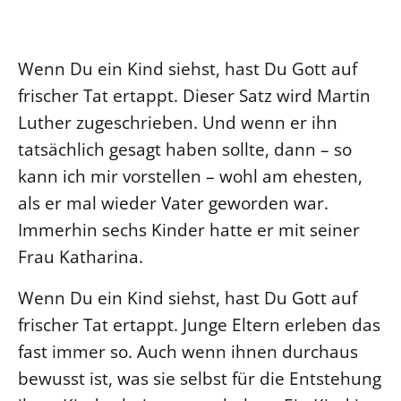
Ökumene
Evangelische Kirche
Gegen Gewalt
Kirche und Finanzen
Impressum
Lutherische Kirche
Personalausschuss
Datenschutz
Wenn Du ein Kind siehst, hast Du Gott auf
KLIMASCHUTZ
Glaubensbekenntnis
Kontakt
frischer Tat ertappt. Dieser Satz wird Martin
Nachhaltigkeit
LANDESKIRCHENAMT
Barrierefreiheit
Positionen
Luther zugeschrieben. Und wenn er ihn
Erneuerbare Energien
Willkommen
Presse
Ökumene
tatsächlich gesagt haben sollte, dann – so
Mobilität
Freie Stellen
Kollegium
Religionen
kann ich mir vorstellen – wohl am ehesten,
Naturschutz
Service für Gemeinden
Abteilungen des Landeskirchenamts
als er mal wieder Vater geworden war.
Suche
Gebäude
Rechnungsprüfungsamt
Immerhin sechs Kinder hatte er mit seiner
Fachstelle Sexualisierte Gewalt
Frau Katharina.
Beschwerdestellen
Wenn Du ein Kind siehst, hast Du Gott auf
Kirchenämter
frischer Tat ertappt. Junge Eltern erleben das
Gleichstellung
fast immer so. Auch wenn ihnen durchaus
Datenschutz
bewusst ist, was sie selbst für die Entstehung
Geschäftsstelle Landessynode