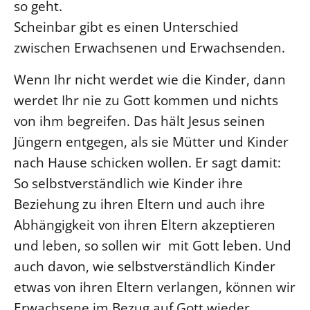
so geht.
Beschwerdestellen
Scheinbar gibt es einen Unterschied
Ephoralbüro
zwischen Erwachsenen und Erwachsenden.
Finanzplanung
Wenn Ihr nicht werdet wie die Kinder, dann
Fundraising
werdet Ihr nie zu Gott kommen und nichts
IT-Service
von ihm begreifen. Das hält Jesus seinen
Corporate Design
Jüngern entgegen, als sie Mütter und Kinder
Interventionsplan
nach Hause schicken wollen. Er sagt damit:
Jahresgespräche
So selbstverständlich wie Kinder ihre
Kantine Speiseplan
Beziehung zu ihren Eltern und auch ihre
Kirchliches Amtsblatt
Abhängigkeit von ihren Eltern akzeptieren
Kirchliche Verwaltung
und leben, so sollen wir mit Gott leben. Und
auch davon, wie selbstverständlich Kinder
Klimaschutzgesetz
etwas von ihren Eltern verlangen, können wir
Kunstreferat
Erwachsene im Bezug auf Gott wieder
NKVK