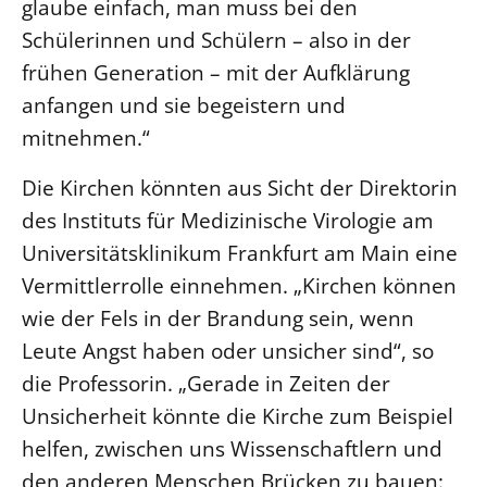
glaube einfach, man muss bei den
Beschwerdestellen
Schülerinnen und Schülern – also in der
Ephoralbüro
frühen Generation – mit der Aufklärung
anfangen und sie begeistern und
Finanzplanung
mitnehmen.“
Fundraising
IT-Service
Die Kirchen könnten aus Sicht der Direktorin
Corporate Design
des Instituts für Medizinische Virologie am
Interventionsplan
Universitätsklinikum Frankfurt am Main eine
Jahresgespräche
Vermittlerrolle einnehmen. „Kirchen können
Kantine Speiseplan
wie der Fels in der Brandung sein, wenn
Kirchliches Amtsblatt
Leute Angst haben oder unsicher sind“, so
die Professorin. „Gerade in Zeiten der
Kirchliche Verwaltung
Unsicherheit könnte die Kirche zum Beispiel
Klimaschutzgesetz
helfen, zwischen uns Wissenschaftlern und
Kunstreferat
den anderen Menschen Brücken zu bauen:
NKVK