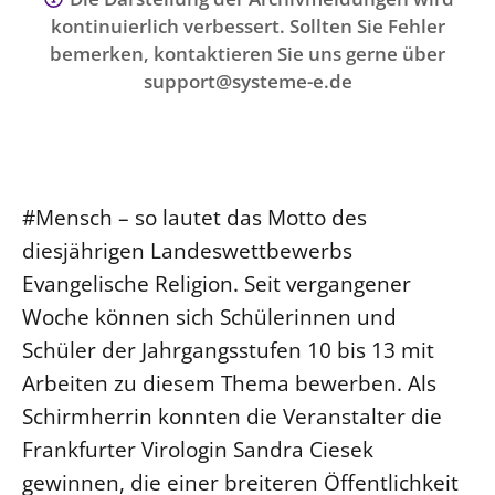
Ökumene
kontinuierlich verbessert. Sollten Sie Fehler
Evangelische Kirche
Gegen Gewalt
Kirche und Finanzen
Impressum
bemerken, kontaktieren Sie uns gerne über
Lutherische Kirche
Personalausschuss
Datenschutz
support@systeme-e.de
KLIMASCHUTZ
Glaubensbekenntnis
Kontakt
Nachhaltigkeit
LANDESKIRCHENAMT
Barrierefreiheit
Positionen
Erneuerbare Energien
Willkommen
Presse
Ökumene
Mobilität
Freie Stellen
Kollegium
Religionen
#Mensch – so lautet das Motto des
Naturschutz
Service für Gemeinden
Abteilungen des Landeskirchenamts
diesjährigen Landeswettbewerbs
Suche
Gebäude
Rechnungsprüfungsamt
Evangelische Religion. Seit vergangener
Fachstelle Sexualisierte Gewalt
Woche können sich Schülerinnen und
Beschwerdestellen
Schüler der Jahrgangsstufen 10 bis 13 mit
Kirchenämter
Arbeiten zu diesem Thema bewerben. Als
Gleichstellung
Schirmherrin konnten die Veranstalter die
Datenschutz
Frankfurter Virologin Sandra Ciesek
gewinnen, die einer breiteren Öffentlichkeit
Geschäftsstelle Landessynode