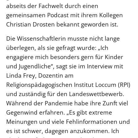
abseits der Fachwelt durch einen
LANDESSYNODE
gemeinsamen Podcast mit ihrem Kollegen
27. Landessynode
Christian Drosten bekannt geworden ist.
Kontakt
Die Wissenschaftlerin musste nicht lange
Hintergrund
überlegen, als sie gefragt wurde: „Ich
engagiere mich besonders gern für Kinder
MITARBEIT
und Jugendliche“, sagt sie im Interview mit
Ehrenamt
Linda Frey, Dozentin am
Beruf
Religionspädagogischen Institut Loccum (RPI)
Freie Stellen
und zuständig für den Landeswettbewerb.
Während der Pandemie habe ihre Zunft viel
BIBLIOTHEK & ARCHIV
Gegenwind erfahren. „Es gibt extreme
SERVICE
Meinungen und viele Fehlinformationen und
Älterwerden im Pfarrberuf
es ist schwer, dagegen anzukommen. Ich
Beteiligungsverfahren