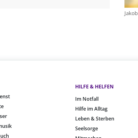
Jakob
HILFE & HELFEN
enst
Im Notfall
te
Hilfe im Alltag
ser
Leben & Sterben
musik
Seelsorge
buch