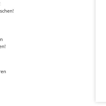
!
nschen!
en
en!
ren