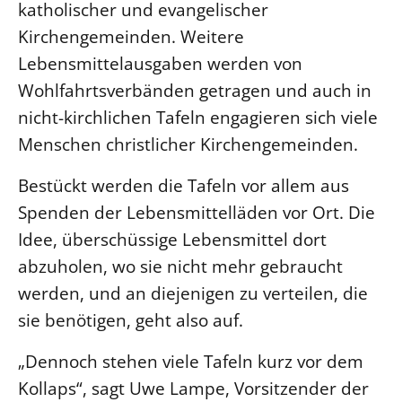
katholischer und evangelischer
Kirchengemeinden. Weitere
LANDESSYNODE
Lebensmittelausgaben werden von
27. Landessynode
Wohlfahrtsverbänden getragen und auch in
Kontakt
nicht-kirchlichen Tafeln engagieren sich viele
Hintergrund
Menschen christlicher Kirchengemeinden.
MITARBEIT
Bestückt werden die Tafeln vor allem aus
Ehrenamt
Spenden der Lebensmittelläden vor Ort. Die
Beruf
Idee, überschüssige Lebensmittel dort
Freie Stellen
abzuholen, wo sie nicht mehr gebraucht
werden, und an diejenigen zu verteilen, die
BIBLIOTHEK & ARCHIV
sie benötigen, geht also auf.
SERVICE
„Dennoch stehen viele Tafeln kurz vor dem
Älterwerden im Pfarrberuf
Kollaps“, sagt Uwe Lampe, Vorsitzender der
Beteiligungsverfahren