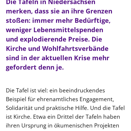
Ökumene
Die Tafeln in Niedersachsen
Evangelische Kirche
Gegen Gewalt
Kirche und Finanzen
merken, dass sie an ihre Grenzen
Impressum
Lutherische Kirche
Personalausschuss
Datenschutz
stoßen: immer mehr Bedürftige,
KLIMASCHUTZ
Glaubensbekenntnis
Kontakt
weniger Lebensmittelspenden
Nachhaltigkeit
LANDESKIRCHENAMT
Barrierefreiheit
Positionen
und explodierende Preise. Die
Erneuerbare Energien
Willkommen
Presse
Ökumene
Kirche und Wohlfahrtsverbände
Mobilität
Freie Stellen
Kollegium
Religionen
sind in der aktuellen Krise mehr
Naturschutz
Service für Gemeinden
Abteilungen des Landeskirchenamts
gefordert denn je.
Suche
Gebäude
Rechnungsprüfungsamt
Fachstelle Sexualisierte Gewalt
Die Tafel ist viel: ein beeindruckendes
Beschwerdestellen
Beispiel für ehrenamtliches Engagement,
Kirchenämter
Solidarität und praktische Hilfe. Und die Tafel
Gleichstellung
ist Kirche. Etwa ein Drittel der Tafeln haben
Datenschutz
ihren Ursprung in ökumenischen Projekten
Geschäftsstelle Landessynode