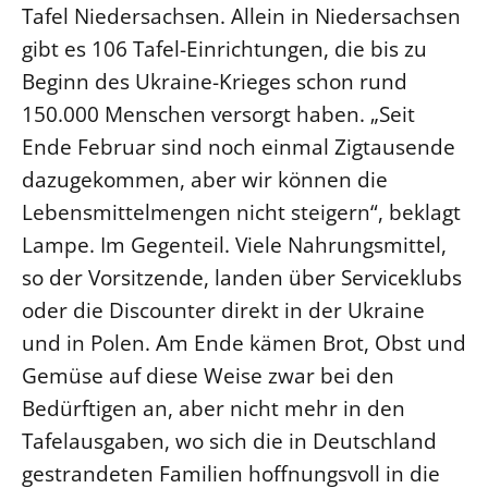
Tafel Niedersachsen. Allein in Niedersachsen
Beschwerdestellen
gibt es 106 Tafel-Einrichtungen, die bis zu
Ephoralbüro
Beginn des Ukraine-Krieges schon rund
Finanzplanung
150.000 Menschen versorgt haben. „Seit
Fundraising
Ende Februar sind noch einmal Zigtausende
IT-Service
dazugekommen, aber wir können die
Corporate Design
Lebensmittelmengen nicht steigern“, beklagt
Lampe. Im Gegenteil. Viele Nahrungsmittel,
Interventionsplan
so der Vorsitzende, landen über Serviceklubs
Jahresgespräche
oder die Discounter direkt in der Ukraine
Kantine Speiseplan
und in Polen. Am Ende kämen Brot, Obst und
Kirchliches Amtsblatt
Gemüse auf diese Weise zwar bei den
Kirchliche Verwaltung
Bedürftigen an, aber nicht mehr in den
Klimaschutzgesetz
Tafelausgaben, wo sich die in Deutschland
Kunstreferat
gestrandeten Familien hoffnungsvoll in die
NKVK