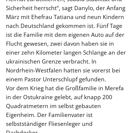
Sicherheit herrscht“, sagt Danylo, der Anfang
LANDESSYNODE
März mit Ehefrau Tatiana und neun Kindern
27. Landessynode
nach Deutschland gekommen ist. Fünf Tage
Kontakt
ist die Familie mit dem eigenen Auto auf der
Hintergrund
Flucht gewesen, zwei davon haben sie in
einer zehn Kilometer langen Schlange an der
MITARBEIT
ukrainischen Grenze verbracht. In
Ehrenamt
Nordrhein-Westfalen hatten sie vorerst bei
Beruf
einem Pastor Unterschlupf gefunden.
Freie Stellen
Vor dem Krieg hat die Großfamilie in Merefa
in der Ostukraine gelebt, auf knapp 200
BIBLIOTHEK & ARCHIV
Quadratmetern im selbst gebauten
Eigenheim. Der Familienvater ist
SERVICE
selbstständiger Fliesenleger und
Älterwerden im Pfarrberuf
Dachdecker.
Beteiligungsverfahren