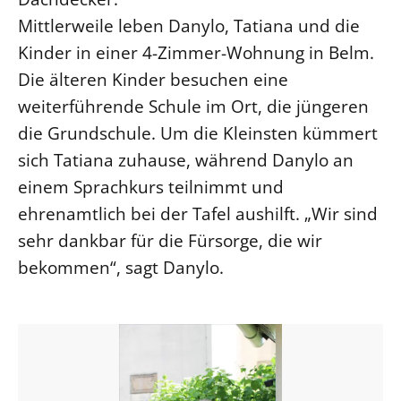
Mittlerweile leben Danylo, Tatiana und die
Beschwerdestellen
Kinder in einer 4-Zimmer-Wohnung in Belm.
Ephoralbüro
Die älteren Kinder besuchen eine
Finanzplanung
weiterführende Schule im Ort, die jüngeren
Fundraising
die Grundschule. Um die Kleinsten kümmert
IT-Service
sich Tatiana zuhause, während Danylo an
Corporate Design
einem Sprachkurs teilnimmt und
Interventionsplan
ehrenamtlich bei der Tafel aushilft. „Wir sind
Jahresgespräche
sehr dankbar für die Fürsorge, die wir
Kantine Speiseplan
bekommen“, sagt Danylo.
Kirchliches Amtsblatt
Kirchliche Verwaltung
Klimaschutzgesetz
Kunstreferat
NKVK