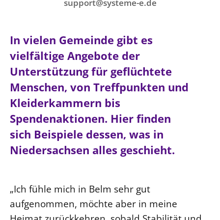
Ökumene
support@systeme-e.de
Evangelische Kirche
Gegen Gewalt
Kirche und Finanzen
Impressum
Lutherische Kirche
Personalausschuss
Datenschutz
In vielen Gemeinde gibt es
KLIMASCHUTZ
Glaubensbekenntnis
Kontakt
Nachhaltigkeit
vielfältige Angebote der
LANDESKIRCHENAMT
Barrierefreiheit
Positionen
Erneuerbare Energien
Unterstützung für geflüchtete
Willkommen
Presse
Ökumene
Mobilität
Menschen, von Treffpunkten und
Freie Stellen
Kollegium
Religionen
Naturschutz
Service für Gemeinden
Kleiderkammern bis
Abteilungen des Landeskirchenamts
Suche
Gebäude
Spendenaktionen. Hier finden
Rechnungsprüfungsamt
sich Beispiele dessen, was in
Fachstelle Sexualisierte Gewalt
Niedersachsen alles geschieht.
Beschwerdestellen
Kirchenämter
Gleichstellung
„Ich fühle mich in Belm sehr gut
Datenschutz
aufgenommen, möchte aber in meine
Geschäftsstelle Landessynode
Heimat zurückkehren, sobald Stabilität und