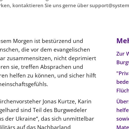
ken, kontaktieren Sie uns gerne über support@system
Meh
iesem Morgen ist bestürzend und
enschen, die vor dem evangelischen
Zur 
ar zusammensitzen, nicht deprimiert
Burg
eren sie, treffen Absprachen und
"Pri
ren helfen zu können, und sicher hilft
bede
einschaftsgefühls.
Flüc
irchenvorsteher Jonas Kurtze, Karin
Über
gelhard sind Teil des Burgwedeler
helf
us der Ukraine“, das sich unmittelbar
sowi
ilitärs auf das Nachbarland
Mate