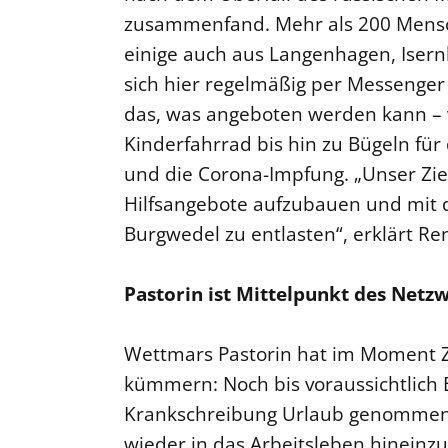
zusammenfand. Mehr als 200 Mensch
einige auch aus Langenhagen, Ise
sich hier regelmäßig per Messenger
das, was angeboten werden kann 
Kinderfahrrad bis hin zu Bügeln fü
und die Corona-Impfung. „Unser Ziel 
Hilfsangebote aufzubauen und mit d
Burgwedel zu entlasten“, erklärt Re
Pastorin ist Mittelpunkt des Netz
Wettmars Pastorin hat im Moment Zei
kümmern: Noch bis voraussichtlich E
Krankschreibung Urlaub genommen, 
wieder in das Arbeitsleben hineinzuf