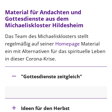
LANDESSYNODE
Material für Andachten und
27. Landessynode
Gottesdienste aus dem
Michaeliskloster Hildesheim
Kontakt
Hintergrund
Das Team des Michaelisklosters stellt
regelmäßig auf seiner
Homepage
Material
MITARBEIT
ein mit Alternativen für das spirituelle Leben
Ehrenamt
in dieser Corona-Krise.
Beruf
Freie Stellen
"Gottesdienste zeitgleich"
BIBLIOTHEK & ARCHIV
SERVICE
Älterwerden im Pfarrberuf
Ideen für den Herbst
Beteiligungsverfahren