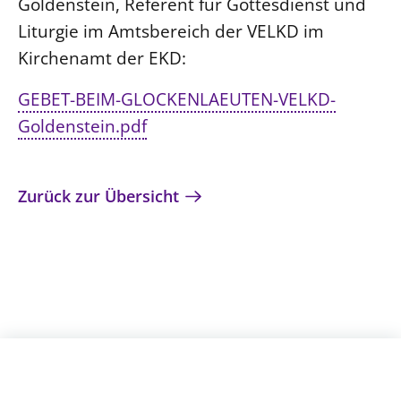
Goldenstein,
Referent für Gottesdienst und
Liturgie im
Amtsbereich der VELKD im
Kirchenamt der EKD:
GEBET-BEIM-GLOCKENLAEUTEN-VELKD-
Goldenstein.pdf
© Tina Willms
Zurück zur Übersicht
Karfreitag
© Tina Willms
Aufgehoben
© Tina Willms
Ostermorgen