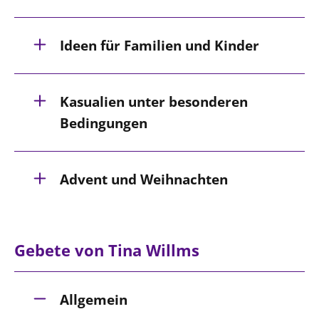
Beschwerdestellen
Ideen für Familien und Kinder
Ephoralbüro
Finanzplanung
Fundraising
Kasualien unter besonderen
IT-Service
Bedingungen
Corporate Design
Interventionsplan
Advent und Weihnachten
Jahresgespräche
Kantine Speiseplan
Kirchliches Amtsblatt
Gebete von Tina Willms
Kirchliche Verwaltung
Klimaschutzgesetz
Kunstreferat
Allgemein
NKVK