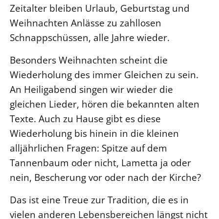
Zeitalter bleiben Urlaub, Geburtstag und
LANDESSYNODE
Weihnachten Anlässe zu zahllosen
27. Landessynode
Schnappschüssen, alle Jahre wieder.
Kontakt
Besonders Weihnachten scheint die
Hintergrund
Wiederholung des immer Gleichen zu sein.
An Heiligabend singen wir wieder die
MITARBEIT
gleichen Lieder, hören die bekannten alten
Ehrenamt
Texte. Auch zu Hause gibt es diese
Beruf
Wiederholung bis hinein in die kleinen
Freie Stellen
alljährlichen Fragen: Spitze auf dem
Tannenbaum oder nicht, Lametta ja oder
BIBLIOTHEK & ARCHIV
nein, Bescherung vor oder nach der Kirche?
SERVICE
Das ist eine Treue zur Tradition, die es in
Älterwerden im Pfarrberuf
vielen anderen Lebensbereichen längst nicht
Beteiligungsverfahren