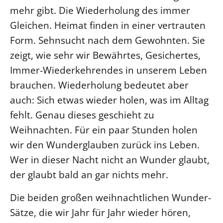
mehr gibt. Die Wiederholung des immer
Beschwerdestellen
Gleichen. Heimat finden in einer vertrauten
Ephoralbüro
Form. Sehnsucht nach dem Gewohnten. Sie
Finanzplanung
zeigt, wie sehr wir Bewährtes, Gesichertes,
Fundraising
Immer-Wiederkehrendes in unserem Leben
IT-Service
brauchen. Wiederholung bedeutet aber
Corporate Design
auch: Sich etwas wieder holen, was im Alltag
Interventionsplan
fehlt. Genau dieses geschieht zu
Jahresgespräche
Weihnachten. Für ein paar Stunden holen
Kantine Speiseplan
wir den Wunderglauben zurück ins Leben.
Wer in dieser Nacht nicht an Wunder glaubt,
Kirchliches Amtsblatt
der glaubt bald an gar nichts mehr.
Kirchliche Verwaltung
Klimaschutzgesetz
Die beiden großen weihnachtlichen Wunder-
Kunstreferat
Sätze, die wir Jahr für Jahr wieder hören,
NKVK