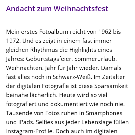
Ökumene
Andacht zum Weihnachtsfest
Evangelische Kirche
Gegen Gewalt
Kirche und Finanzen
Impressum
Lutherische Kirche
Personalausschuss
Datenschutz
KLIMASCHUTZ
Glaubensbekenntnis
Kontakt
Mein erstes Fotoalbum reicht von 1962 bis
Nachhaltigkeit
LANDESKIRCHENAMT
Barrierefreiheit
Positionen
1972. Und es zeigt in einem fast immer
Erneuerbare Energien
Willkommen
Presse
Ökumene
gleichen Rhythmus die Highlights eines
Mobilität
Freie Stellen
Kollegium
Religionen
Jahres: Geburtstagsfeier, Sommerurlaub,
Naturschutz
Service für Gemeinden
Abteilungen des Landeskirchenamts
Weihnachten. Jahr für Jahr wieder. Damals
Suche
Gebäude
Rechnungsprüfungsamt
fast alles noch in Schwarz-Weiß. Im Zeitalter
Fachstelle Sexualisierte Gewalt
der digitalen Fotografie ist diese Sparsamkeit
Beschwerdestellen
beinahe lächerlich. Heute wird so viel
Kirchenämter
fotografiert und dokumentiert wie noch nie.
Gleichstellung
Tausende von Fotos ruhen in Smartphones
und iPads. Selfies aus jeder Lebenslage füllen
Datenschutz
Instagram-Profile. Doch auch im digitalen
Geschäftsstelle Landessynode