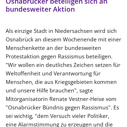
Osnabrücker beteiligen sich an
Ökumene
Evangelische Kirche
Gegen Gewalt
bundesweiter Aktion
Kirche und Finanzen
Impressum
Lutherische Kirche
Personalausschuss
Datenschutz
KLIMASCHUTZ
Glaubensbekenntnis
Kontakt
Als einzige Stadt in Niedersachsen wird sich
Nachhaltigkeit
LANDESKIRCHENAMT
Barrierefreiheit
Positionen
Osnabrück an diesem Wochenende mit einer
Erneuerbare Energien
Willkommen
Presse
Ökumene
Menschenkette an der bundesweiten
Mobilität
Freie Stellen
Kollegium
Religionen
Protestaktion gegen Rassismus beteiligen.
Naturschutz
Service für Gemeinden
Abteilungen des Landeskirchenamts
"Wir wollen ein deutliches Zeichen setzen für
Suche
Gebäude
Rechnungsprüfungsamt
Weltoffenheit und Verantwortung für
Fachstelle Sexualisierte Gewalt
Menschen, die aus Kriegsgebieten kommen
Beschwerdestellen
und unsere Hilfe brauchen", sagte
Kirchenämter
Mitorganisatorin Renate Vestner-Heise vom
Gleichstellung
"Osnabrücker Bündnis gegen Rassismus". Es
Datenschutz
sei wichtig, "dem Versuch vieler Politiker,
Geschäftsstelle Landessynode
eine Alarmstimmung zu erzeugen und die