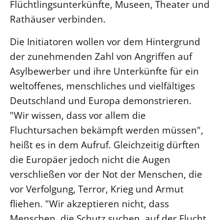
Flüchtlingsunterkünfte, Museen, Theater und
Beschwerdestellen
Rathäuser verbinden.
Ephoralbüro
Die Initiatoren wollen vor dem Hintergrund
Finanzplanung
der zunehmenden Zahl von Angriffen auf
Fundraising
Asylbewerber und ihre Unterkünfte für ein
IT-Service
weltoffenes, menschliches und vielfältiges
Corporate Design
Deutschland und Europa demonstrieren.
Interventionsplan
"Wir wissen, dass vor allem die
Jahresgespräche
Fluchtursachen bekämpft werden müssen",
Kantine Speiseplan
heißt es in dem Aufruf. Gleichzeitig dürften
Kirchliches Amtsblatt
die Europäer jedoch nicht die Augen
Kirchliche Verwaltung
verschließen vor der Not der Menschen, die
vor Verfolgung, Terror, Krieg und Armut
Klimaschutzgesetz
fliehen. "Wir akzeptieren nicht, dass
Kunstreferat
Menschen, die Schutz suchen, auf der Flucht
NKVK