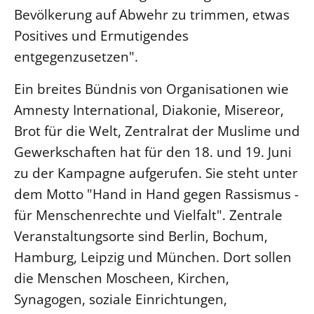
Bevölkerung auf Abwehr zu trimmen, etwas
LANDESSYNODE
Positives und Ermutigendes
27. Landessynode
entgegenzusetzen".
Kontakt
Ein breites Bündnis von Organisationen wie
Hintergrund
Amnesty International, Diakonie, Misereor,
Brot für die Welt, Zentralrat der Muslime und
MITARBEIT
Gewerkschaften hat für den 18. und 19. Juni
Ehrenamt
zu der Kampagne aufgerufen. Sie steht unter
Beruf
dem Motto "Hand in Hand gegen Rassismus -
Freie Stellen
für Menschenrechte und Vielfalt". Zentrale
BIBLIOTHEK & ARCHIV
Veranstaltungsorte sind Berlin, Bochum,
Hamburg, Leipzig und München. Dort sollen
SERVICE
die Menschen Moscheen, Kirchen,
Älterwerden im Pfarrberuf
Synagogen, soziale Einrichtungen,
Beteiligungsverfahren