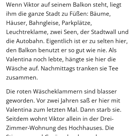
Ökumene
Wenn Viktor auf seinem Balkon steht, liegt
Evangelische Kirche
Gegen Gewalt
Kirche und Finanzen
Impressum
ihm die ganze Stadt zu Füßen: Bäume,
Lutherische Kirche
Personalausschuss
Datenschutz
Häuser, Bahngleise, Parkplätze,
KLIMASCHUTZ
Glaubensbekenntnis
Kontakt
Leuchtreklame, zwei Seen, der Stadtwall und
Nachhaltigkeit
LANDESKIRCHENAMT
Barrierefreiheit
Positionen
die Autobahn. Eigentlich ist er zu selten hier,
Erneuerbare Energien
Willkommen
Presse
Ökumene
den Balkon benutzt er so gut wie nie. Als
Mobilität
Freie Stellen
Kollegium
Religionen
Valentina noch lebte, hängte sie hier die
Naturschutz
Service für Gemeinden
Abteilungen des Landeskirchenamts
Wäsche auf. Nachmittags tranken sie Tee
Suche
Gebäude
Rechnungsprüfungsamt
zusammen.
Fachstelle Sexualisierte Gewalt
Die roten Wäscheklammern sind blasser
Beschwerdestellen
geworden. Vor zwei Jahren saß er hier mit
Kirchenämter
Valentina zum letzten Mal. Dann starb sie.
Gleichstellung
Seitdem wohnt Viktor allein in der Drei-
Datenschutz
Zimmer-Wohnung des Hochhauses. Die
Geschäftsstelle Landessynode