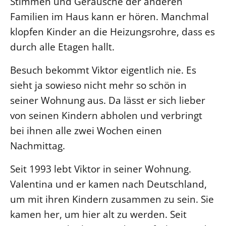
Stimmen und Geräusche der anderen
Familien im Haus kann er hören. Manchmal
LANDESSYNODE
klopfen Kinder an die Heizungsrohre, dass es
27. Landessynode
durch alle Etagen hallt.
Kontakt
Hintergrund
Besuch bekommt Viktor eigentlich nie. Es
sieht ja sowieso nicht mehr so schön in
MITARBEIT
seiner Wohnung aus. Da lässt er sich lieber
Ehrenamt
von seinen Kindern abholen und verbringt
Beruf
bei ihnen alle zwei Wochen einen
Freie Stellen
Nachmittag.
Seit 1993 lebt Viktor in seiner Wohnung.
BIBLIOTHEK & ARCHIV
Valentina und er kamen nach Deutschland,
SERVICE
um mit ihren Kindern zusammen zu sein. Sie
Älterwerden im Pfarrberuf
kamen her, um hier alt zu werden. Seit
Beteiligungsverfahren