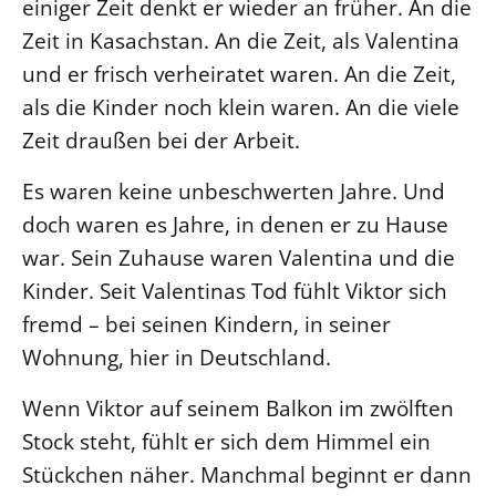
einiger Zeit denkt er wieder an früher. An die
Beschwerdestellen
Zeit in Kasachstan. An die Zeit, als Valentina
Ephoralbüro
und er frisch verheiratet waren. An die Zeit,
als die Kinder noch klein waren. An die viele
Finanzplanung
Zeit draußen bei der Arbeit.
Fundraising
IT-Service
Es waren keine unbeschwerten Jahre. Und
Corporate Design
doch waren es Jahre, in denen er zu Hause
Interventionsplan
war. Sein Zuhause waren Valentina und die
Jahresgespräche
Kinder. Seit Valentinas Tod fühlt Viktor sich
Kantine Speiseplan
fremd – bei seinen Kindern, in seiner
Kirchliches Amtsblatt
Wohnung, hier in Deutschland.
Kirchliche Verwaltung
Wenn Viktor auf seinem Balkon im zwölften
Klimaschutzgesetz
Stock steht, fühlt er sich dem Himmel ein
Kunstreferat
Stückchen näher. Manchmal beginnt er dann
NKVK