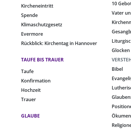
10 Gebo
Kircheneintritt
Vater un
Spende
Kirchen
Klimaschutzgesetz
Gesang
Evermore
Liturgis
Rückblick: Kirchentag in Hannover
Glocken
TAUFE BIS TRAUER
VERSTE
Bibel
Taufe
Evangeli
Konfirmation
Lutheris
Hochzeit
Glauben
Trauer
Position
GLAUBE
Ökumen
Religion