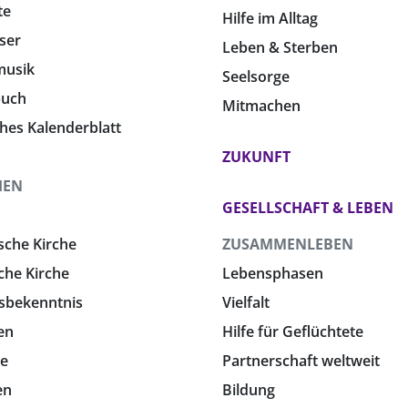
te
Hilfe im Alltag
ser
Leben & Sterben
musik
Seelsorge
buch
Mitmachen
ches Kalenderblatt
ZUKUNFT
HEN
GESELLSCHAFT & LEBEN
sche Kirche
ZUSAMMENLEBEN
che Kirche
Lebensphasen
sbekenntnis
Vielfalt
en
Hilfe für Geflüchtete
e
Partnerschaft weltweit
en
Bildung