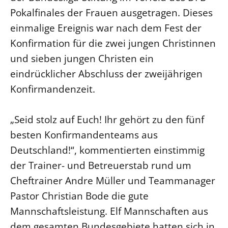
Pokalfinales der Frauen ausgetragen. Dieses
LANDESSYNODE
einmalige Ereignis war nach dem Fest der
27. Landessynode
Konfirmation für die zwei jungen Christinnen
Kontakt
und sieben jungen Christen ein
Hintergrund
eindrücklicher Abschluss der zweijährigen
Konfirmandenzeit.
MITARBEIT
Ehrenamt
„Seid stolz auf Euch! Ihr gehört zu den fünf
Beruf
besten Konfirmandenteams aus
Freie Stellen
Deutschland!“, kommentierten einstimmig
der Trainer- und Betreuerstab rund um
BIBLIOTHEK & ARCHIV
Cheftrainer Andre Müller und Teammanager
Pastor Christian Bode die gute
SERVICE
Mannschaftsleistung. Elf Mannschaften aus
Älterwerden im Pfarrberuf
dem gesamten Bundesgebiete hatten sich in
Beteiligungsverfahren