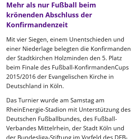
Ökumene
Mehr als nur Fußball beim
Evangelische Kirche
Gegen Gewalt
Kirche und Finanzen
Impressum
krönenden Abschluss der
Lutherische Kirche
Personalausschuss
Datenschutz
Konfirmandenzeit
KLIMASCHUTZ
Glaubensbekenntnis
Kontakt
Nachhaltigkeit
LANDESKIRCHENAMT
Barrierefreiheit
Positionen
Mit vier Siegen, einem Unentschieden und
Erneuerbare Energien
Willkommen
Presse
einer Niederlage belegten die Konfirmanden
Ökumene
Mobilität
Freie Stellen
Kollegium
der Stadtkirchen Holzminden den 5. Platz
Religionen
Naturschutz
Service für Gemeinden
Abteilungen des Landeskirchenamts
beim Finale des Fußball-KonfirmandenCups
Suche
Gebäude
Rechnungsprüfungsamt
2015/2016 der Evangelischen Kirche in
Deutschland in Köln.
Fachstelle Sexualisierte Gewalt
Beschwerdestellen
Das Turnier wurde am Samstag am
Kirchenämter
RheinEnergie-Stadion mit Unterstützung des
Gleichstellung
Deutschen Fußballbundes, des Fußball-
Datenschutz
Verbandes Mittelrhein, der Stadt Köln und
Geschäftsstelle Landessynode
der Bundesliga-Stiftung im Vorfeld des DFB-