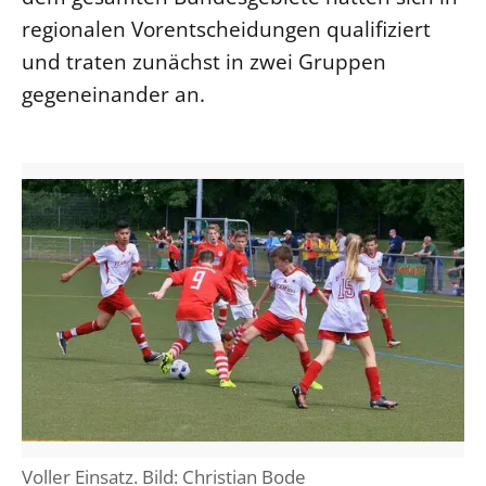
regionalen Vorentscheidungen qualifiziert
Beschwerdestellen
und traten zunächst in zwei Gruppen
Ephoralbüro
gegeneinander an.
Finanzplanung
Fundraising
IT-Service
Corporate Design
Interventionsplan
Jahresgespräche
Kantine Speiseplan
Kirchliches Amtsblatt
Kirchliche Verwaltung
Klimaschutzgesetz
Kunstreferat
Voller Einsatz. Bild: Christian Bode
NKVK