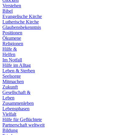
Glocken
Verstehen
Bibel
Evangelische Kirche
Lutherische Kirche
Glaubensbekenntnis
Positionen
Ökumene
Religionen
Hilfe &
Helfen
Im Notfall
Hilfe im Alltag
Leben & Sterben
Seelsorge
Mitmachen
Zukunft
Gesellschaft &
Leben
Zusammenleben
Lebensphasen
Vielfalt
Hilfe für Geflüchtete
Partnerschaft weltweit
Bildung