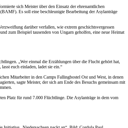
mierte sich Meister über den Einsatz der ehrenamtlichen
 (BAMF). Es soll eine beschleunigte Bearbeitung der Asylanträge
Verzweiflung darüber verfallen, wie extrem geschichtsvergessen
tbund zum Beispiel tausenden von Ungarn geholfen, eine neue Heimat
htlingen. „Wer einmal die Erzählungen über die Flucht gehört hat,
lasst euch einladen, ladet sie ein.“
ichen Mitarbeiter in den Camps Fallingbostel Ost und West, in denen
ngagierten, sagte Meister, der sich am Ende des Besuchs gemeinsam mit
kommen.
eten Platz für rund 7.000 Flüchtlinge. Die Asylanträge in dem vom
Initiative „Niedersachsen packt an“. Bild: Cordula Paul