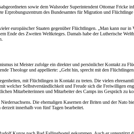
geordneten sowie dem Walsroder Superintendent Ottomar Fricke infor
ete Erprobungszentrum des Bundesamtes für Migration und Flüchtlinge
 vieler europäischer Staaten gegenüber Flüchtlingen. „Man kann nur in 
ch dem Ende des Zweiten Weltkrieges. Damals habe der Lutherische Wel
n.
mus ist Meister zufolge ein direkter und persönlicher Kontakt zu Flüc
ende Theologe und appellierte: „Geht hin, sprecht mit den Flüchtlingen, 
nheiten, mit Flüchtlingen in Kontakt zu treten. Die vielen ehrenamtl
 mit welcher Selbstverständlichkeit und Freude sich die Freiwilligen e
lichen Mitarbeiterinnen und Mitarbeiter des Camps ins Gespräch zu 
ft Niedersachsens. Die ehemaligen Kasernen der Briten und der Nato bi
erzeit innerhalb von fünf Tagen bearbeitet.
olf Kunze nach Bad Fallingbostel gekommen. Auch er unterstützt die 