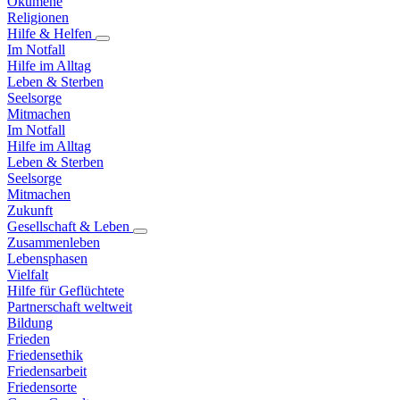
Ökumene
Religionen
Hilfe & Helfen
Im Notfall
Hilfe im Alltag
Leben & Sterben
Seelsorge
Mitmachen
Im Notfall
Hilfe im Alltag
Leben & Sterben
Seelsorge
Mitmachen
Zukunft
Gesellschaft & Leben
Zusammenleben
Lebensphasen
Vielfalt
Hilfe für Geflüchtete
Partnerschaft weltweit
Bildung
Frieden
Friedensethik
Friedensarbeit
Friedensorte