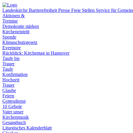
Landeskirche
Barrierefreiheit
Presse
Freie Stellen
Service für Gemei
Aktionen &
Termine
Demokratie stärken
Kircheneintritt
Spende
Klimaschutzgesetz
Evermore
Rückblick: Kirchentag in Hannover
Taufe bis
Trauer
Taufe
Konfirmation
Hochzeit
Trauer
Glaube
Feiern
Gottesdienst
10 Gebote
Vater unser
Kirchenmusik
Gesangbuch
Liturgisches Kalenderblatt