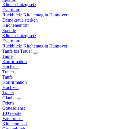
Klimaschutzgesetz
Evermore
Rückblick: Kirchentag in Hannover
Demokratie stärken
Kircheneintritt
Spende
Klimaschutzgesetz
Evermore
Rückblick: Kirchentag in Hannover
Taufe bis Trauer
Taufe
Konfirmation
Hochzeit
Trauer
Taufe
Konfirmation
Hochzeit
Trauer
Glaube
Feiern
Gottesdienst
10 Gebote
Vater unser
Kirchenmusik
Gesangbuch