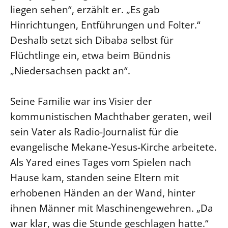
liegen sehen“, erzählt er. „Es gab
Beschwerdestellen
Hinrichtungen, Entführungen und Folter.“
Ephoralbüro
Deshalb setzt sich Dibaba selbst für
Finanzplanung
Flüchtlinge ein, etwa beim Bündnis
Fundraising
„Niedersachsen packt an“.
IT-Service
Corporate Design
Seine Familie war ins Visier der
Interventionsplan
kommunistischen Machthaber geraten, weil
Jahresgespräche
sein Vater als Radio-Journalist für die
evangelische Mekane-Yesus-Kirche arbeitete.
Kantine Speiseplan
Als Yared eines Tages vom Spielen nach
Kirchliches Amtsblatt
Hause kam, standen seine Eltern mit
Kirchliche Verwaltung
erhobenen Händen an der Wand, hinter
Klimaschutzgesetz
ihnen Männer mit Maschinengewehren. „Da
Kunstreferat
war klar, was die Stunde geschlagen hatte.“
NKVK