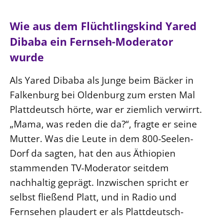
Ökumene
Evangelische Kirche
Gegen Gewalt
Kirche und Finanzen
Impressum
Wie aus dem Flüchtlingskind Yared
Lutherische Kirche
Personalausschuss
Datenschutz
KLIMASCHUTZ
Dibaba ein Fernseh-Moderator
Glaubensbekenntnis
Kontakt
Nachhaltigkeit
wurde
LANDESKIRCHENAMT
Barrierefreiheit
Positionen
Erneuerbare Energien
Willkommen
Presse
Ökumene
Als Yared Dibaba als Junge beim Bäcker in
Mobilität
Freie Stellen
Kollegium
Religionen
Falkenburg bei Oldenburg zum ersten Mal
Naturschutz
Service für Gemeinden
Abteilungen des Landeskirchenamts
Plattdeutsch hörte, war er ziemlich verwirrt.
Suche
Gebäude
Rechnungsprüfungsamt
„Mama, was reden die da?“, fragte er seine
Fachstelle Sexualisierte Gewalt
Mutter. Was die Leute in dem 800-Seelen-
Beschwerdestellen
Dorf da sagten, hat den aus Äthiopien
Kirchenämter
stammenden TV-Moderator seitdem
Gleichstellung
nachhaltig geprägt. Inzwischen spricht er
selbst fließend Platt, und in Radio und
Datenschutz
Fernsehen plaudert er als Plattdeutsch-
Geschäftsstelle Landessynode