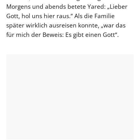
Morgens und abends betete Yared: „Lieber
Öffentlichkeitsarbeit
Gott, hol uns hier raus.“ Als die Familie
Personalausschuss
später wirklich ausreisen konnte, „war das
Projektmanagement
für mich der Beweis: Es gibt einen Gott“.
Recht
Terminstundenplaner