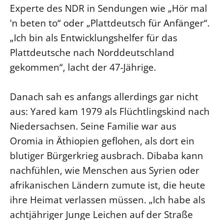
Experte des NDR in Sendungen wie „Hör mal
LANDESSYNODE
'n beten to“ oder „Plattdeutsch für Anfänger“.
27. Landessynode
„Ich bin als Entwicklungshelfer für das
Kontakt
Plattdeutsche nach Norddeutschland
Hintergrund
gekommen“, lacht der 47-Jährige.
MITARBEIT
Danach sah es anfangs allerdings gar nicht
Ehrenamt
aus: Yared kam 1979 als Flüchtlingskind nach
Beruf
Niedersachsen. Seine Familie war aus
Freie Stellen
Oromia in Äthiopien geflohen, als dort ein
blutiger Bürgerkrieg ausbrach. Dibaba kann
BIBLIOTHEK & ARCHIV
nachfühlen, wie Menschen aus Syrien oder
afrikanischen Ländern zumute ist, die heute
SERVICE
ihre Heimat verlassen müssen. „Ich habe als
Älterwerden im Pfarrberuf
achtjähriger Junge Leichen auf der Straße
Beteiligungsverfahren