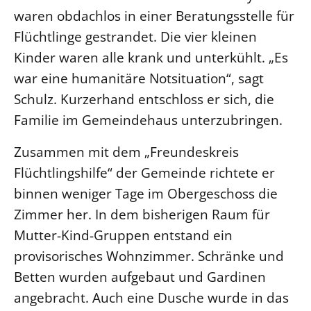
waren obdachlos in einer Beratungsstelle für
LANDESSYNODE
Flüchtlinge gestrandet. Die vier kleinen
27. Landessynode
Kinder waren alle krank und unterkühlt. „Es
Kontakt
war eine humanitäre Notsituation“, sagt
Hintergrund
Schulz. Kurzerhand entschloss er sich, die
Familie im Gemeindehaus unterzubringen.
MITARBEIT
Ehrenamt
Zusammen mit dem „Freundeskreis
Flüchtlingshilfe“ der Gemeinde richtete er
Beruf
binnen weniger Tage im Obergeschoss die
Freie Stellen
Zimmer her. In dem bisherigen Raum für
BIBLIOTHEK & ARCHIV
Mutter-Kind-Gruppen entstand ein
provisorisches Wohnzimmer. Schränke und
SERVICE
Betten wurden aufgebaut und Gardinen
Älterwerden im Pfarrberuf
angebracht. Auch eine Dusche wurde in das
Beteiligungsverfahren