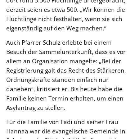
dort rund 3.500 Flüchtlinge untergebracht,
derzeit seien es etwa 500. „Wir können die
Öffentlichkeitsarbeit
Flüchtlinge nicht festhalten, wenn sie sich
Personalausschuss
eigenständig auf den Weg machen.“
Projektmanagement
Recht
Auch Pfarrer Schulz erlebte bei einem
Terminstundenplaner
Besuch der Sammelunterkunft, dass es vor
allem an Organisation mangelte: „Bei der
Registrierung galt das Recht des Stärkeren,
Ordnungskräfte standen einfach nur
daneben“, kritisiert er. Bis heute habe die
Familie keinen Termin erhalten, um einen
Asylantrag zu stellen.
Für die Familie von Fadi und seiner Frau
Hannaa war die evangelische Gemeinde in