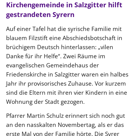
Ökumene
Kirchengemeinde in Salzgitter hilft
Evangelische Kirche
Gegen Gewalt
Kirche und Finanzen
Impressum
gestrandeten Syrern
Lutherische Kirche
Personalausschuss
Datenschutz
KLIMASCHUTZ
Glaubensbekenntnis
Auf einer Tafel hat die syrische Familie mit
Kontakt
Nachhaltigkeit
LANDESKIRCHENAMT
Barrierefreiheit
blauem Filzstift eine Abschiedsbotschaft in
Positionen
Erneuerbare Energien
Willkommen
Presse
brüchigem Deutsch hinterlassen: „vilen
Ökumene
Mobilität
Freie Stellen
Kollegium
Danke für ihr Helfe“. Zwei Räume im
Religionen
Naturschutz
Service für Gemeinden
Abteilungen des Landeskirchenamts
evangelischen Gemeindehaus der
Suche
Gebäude
Friedenskirche in Salzgitter waren ein halbes
Rechnungsprüfungsamt
Jahr ihr provisorisches Zuhause. Vor kurzem
Fachstelle Sexualisierte Gewalt
sind die Eltern mit ihren vier Kindern in eine
Beschwerdestellen
Wohnung der Stadt gezogen.
Kirchenämter
Gleichstellung
Pfarrer Martin Schulz erinnert sich noch gut
Datenschutz
an den nasskalten Novembertag, als er das
Geschäftsstelle Landessynode
erste Mal von der Familie hörte. Die Syrer