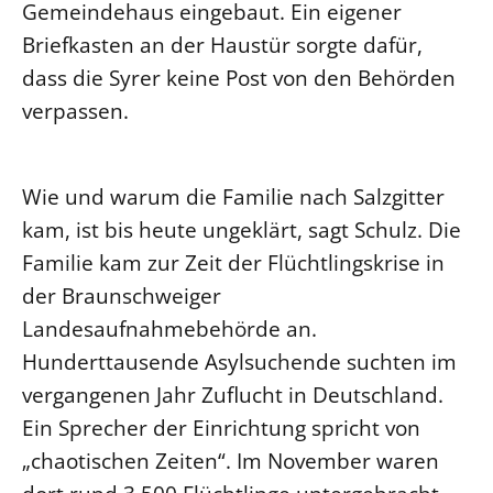
Gemeindehaus eingebaut. Ein eigener
Beschwerdestellen
Briefkasten an der Haustür sorgte dafür,
Ephoralbüro
dass die Syrer keine Post von den Behörden
Finanzplanung
verpassen.
Fundraising
IT-Service
Wie und warum die Familie nach Salzgitter
Corporate Design
kam, ist bis heute ungeklärt, sagt Schulz. Die
Interventionsplan
Familie kam zur Zeit der Flüchtlingskrise in
Jahresgespräche
der Braunschweiger
Kantine Speiseplan
Landesaufnahmebehörde an.
Kirchliches Amtsblatt
Hunderttausende Asylsuchende suchten im
Kirchliche Verwaltung
vergangenen Jahr Zuflucht in Deutschland.
Klimaschutzgesetz
Ein Sprecher der Einrichtung spricht von
Kunstreferat
„chaotischen Zeiten“. Im November waren
NKVK