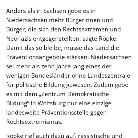
Beschwerdestellen
Anders als in Sachsen gebe es in
Niedersachsen mehr Bürgerinnen und
Ephoralbüro
Bürger, die sich den Rechtsextremen und
Finanzplanung
Neonazis entgegenstellten, sagte Röpke.
Fundraising
Damit das so bleibe, müsse das Land die
IT-Service
Präventionsangebote stärken. Niedersachsen
Corporate Design
sei mehr als zehn Jahre lang eines der
Interventionsplan
wenigen Bundesländer ohne Landeszentrale
Jahresgespräche
für politische Bildung gewesen. Zudem gebe
Kantine Speiseplan
es mit dem „Zentrum Demokratische
Kirchliches Amtsblatt
Bildung“ in Wolfsburg nur eine einzige
Kirchliche Verwaltung
landesweite Präventionsstelle gegen
Klimaschutzgesetz
Rechtsextremismus.
Kunstreferat
Röpke rief auch dazu auf, rassistische und
NKVK