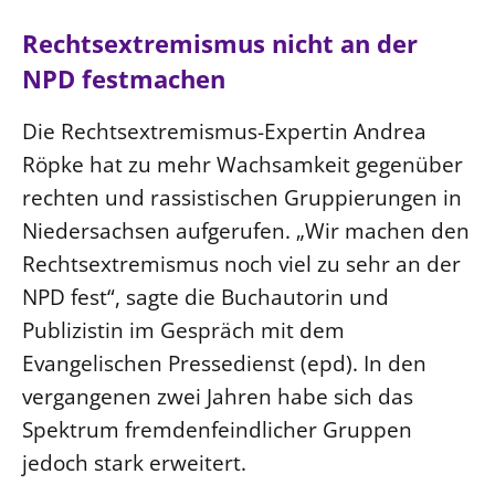
Ökumene
Evangelische Kirche
Gegen Gewalt
Kirche und Finanzen
Rechtsextremismus nicht an der
Impressum
Lutherische Kirche
Personalausschuss
Datenschutz
NPD festmachen
KLIMASCHUTZ
Glaubensbekenntnis
Kontakt
Nachhaltigkeit
Die Rechtsextremismus-Expertin Andrea
LANDESKIRCHENAMT
Barrierefreiheit
Positionen
Erneuerbare Energien
Röpke hat zu mehr Wachsamkeit gegenüber
Willkommen
Presse
Ökumene
Mobilität
rechten und rassistischen Gruppierungen in
Freie Stellen
Kollegium
Religionen
Naturschutz
Service für Gemeinden
Niedersachsen aufgerufen. „Wir machen den
Abteilungen des Landeskirchenamts
Suche
Rechtsextremismus noch viel zu sehr an der
Gebäude
Rechnungsprüfungsamt
NPD fest“, sagte die Buchautorin und
Fachstelle Sexualisierte Gewalt
Publizistin im Gespräch mit dem
Beschwerdestellen
Evangelischen Pressedienst (epd). In den
Kirchenämter
vergangenen zwei Jahren habe sich das
Gleichstellung
Spektrum fremdenfeindlicher Gruppen
Datenschutz
jedoch stark erweitert.
Geschäftsstelle Landessynode