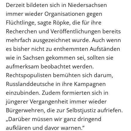
Derzeit bildeten sich in Niedersachsen
LANDESSYNODE
immer wieder Organisationen gegen
27. Landessynode
Flüchtlinge, sagte Röpke, die für ihre
Kontakt
Recherchen und Veröffentlichungen bereits
Hintergrund
mehrfach ausgezeichnet wurde. Auch wenn
es bisher nicht zu enthemmten Aufständen
MITARBEIT
wie in Sachsen gekommen sei, sollten sie
Ehrenamt
aufmerksam beobachtet werden.
Beruf
Rechtspopulisten bemühten sich darum,
Freie Stellen
Russlanddeutsche in ihre Kampagnen
einzubinden. Zudem formierten sich in
BIBLIOTHEK & ARCHIV
jüngerer Vergangenheit immer wieder
Bürgerwehren, die zur Selbstjustiz aufriefen.
SERVICE
„Darüber müssen wir ganz dringend
Älterwerden im Pfarrberuf
aufklären und davor warnen.“
Beteiligungsverfahren