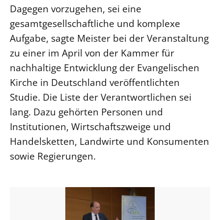
Dagegen vorzugehen, sei eine
Beschwerdestellen
gesamtgesellschaftliche und komplexe
Ephoralbüro
Aufgabe, sagte Meister bei der Veranstaltung
Finanzplanung
zu einer im April von der Kammer für
Fundraising
nachhaltige Entwicklung der Evangelischen
IT-Service
Kirche in Deutschland veröffentlichten
Corporate Design
Studie. Die Liste der Verantwortlichen sei
Interventionsplan
lang. Dazu gehörten Personen und
Jahresgespräche
Institutionen, Wirtschaftszweige und
Handelsketten, Landwirte und Konsumenten
Kantine Speiseplan
sowie Regierungen.
Kirchliches Amtsblatt
Kirchliche Verwaltung
Klimaschutzgesetz
Kunstreferat
NKVK