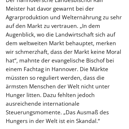
Meister hat davor gewarnt bei der
LANDESSYNODE
Agrarproduktion und Welternährung zu sehr
27. Landessynode
auf den Markt zu vertrauen. „In dem
Kontakt
Augenblick, wo die Landwirtschaft sich auf
Hintergrund
dem weltweiten Markt behauptet, merken
wir schmerzhaft, dass der Markt keine Moral
MITARBEIT
hat“, mahnte der evangelische Bischof bei
Ehrenamt
einem Fachtag in Hannover. Die Märkte
Beruf
müssten so reguliert werden, dass die
Freie Stellen
ärmsten Menschen der Welt nicht unter
Hunger litten. Dazu fehlten jedoch
BIBLIOTHEK & ARCHIV
ausreichende internationale
SERVICE
Steuerungsmomente. „Das Ausmaß des
Älterwerden im Pfarrberuf
Hungers in der Welt ist ein Skandal.“
Beteiligungsverfahren