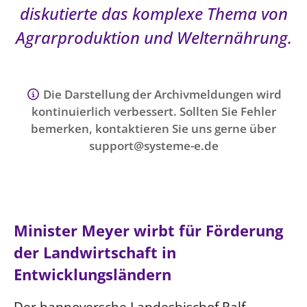
Ökumene
diskutierte das komplexe Thema von
Evangelische Kirche
Gegen Gewalt
Kirche und Finanzen
Impressum
Agrarproduktion und Welternährung.
Lutherische Kirche
Personalausschuss
Datenschutz
KLIMASCHUTZ
Glaubensbekenntnis
Kontakt
Nachhaltigkeit
LANDESKIRCHENAMT
Barrierefreiheit
Positionen
Die Darstellung der Archivmeldungen wird
Erneuerbare Energien
Willkommen
Presse
Ökumene
kontinuierlich verbessert. Sollten Sie Fehler
Mobilität
Freie Stellen
Kollegium
Religionen
bemerken, kontaktieren Sie uns gerne über
Naturschutz
Service für Gemeinden
Abteilungen des Landeskirchenamts
support@systeme-e.de
Suche
Gebäude
Rechnungsprüfungsamt
Fachstelle Sexualisierte Gewalt
Beschwerdestellen
Minister Meyer wirbt für Förderung
Kirchenämter
der Landwirtschaft in
Gleichstellung
Entwicklungsländern
Datenschutz
Geschäftsstelle Landessynode
Der hannoversche Landesbischof Ralf