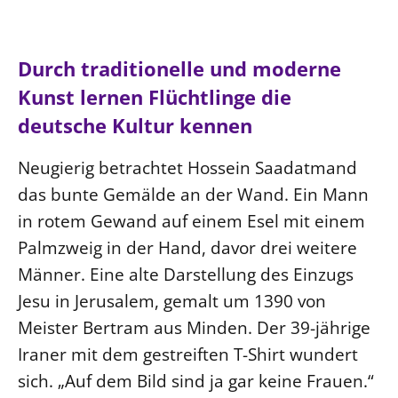
Ökumene
Evangelische Kirche
Gegen Gewalt
Kirche und Finanzen
Impressum
Lutherische Kirche
Personalausschuss
Datenschutz
Durch traditionelle und moderne
KLIMASCHUTZ
Glaubensbekenntnis
Kontakt
Kunst lernen Flüchtlinge die
Nachhaltigkeit
LANDESKIRCHENAMT
Barrierefreiheit
Positionen
deutsche Kultur kennen
Erneuerbare Energien
Willkommen
Presse
Ökumene
Mobilität
Freie Stellen
Kollegium
Neugierig betrachtet Hossein Saadatmand
Religionen
Naturschutz
Service für Gemeinden
Abteilungen des Landeskirchenamts
das bunte Gemälde an der Wand. Ein Mann
Suche
Gebäude
Rechnungsprüfungsamt
in rotem Gewand auf einem Esel mit einem
Fachstelle Sexualisierte Gewalt
Palmzweig in der Hand, davor drei weitere
Männer. Eine alte Darstellung des Einzugs
Beschwerdestellen
Jesu in Jerusalem, gemalt um 1390 von
Kirchenämter
Meister Bertram aus Minden. Der 39-jährige
Gleichstellung
Iraner mit dem gestreiften T-Shirt wundert
Datenschutz
sich. „Auf dem Bild sind ja gar keine Frauen.“
Geschäftsstelle Landessynode