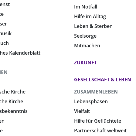
enst
Im Notfall
te
Hilfe im Alltag
ser
Leben & Sterben
musik
Seelsorge
buch
Mitmachen
ches Kalenderblatt
ZUKUNFT
HEN
GESELLSCHAFT & LEBEN
sche Kirche
ZUSAMMENLEBEN
che Kirche
Lebensphasen
sbekenntnis
Vielfalt
en
Hilfe für Geflüchtete
e
Partnerschaft weltweit