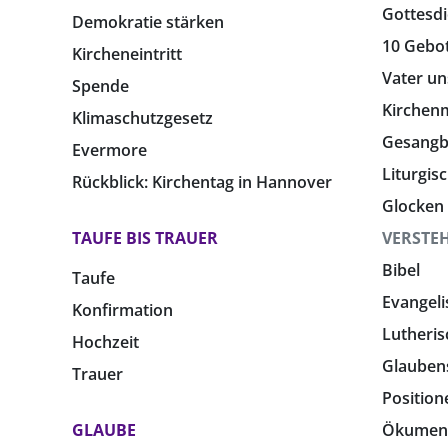
Gottesdi
Demokratie stärken
10 Gebo
Kircheneintritt
Vater un
Spende
Kirchen
Klimaschutzgesetz
Gesang
Evermore
Liturgis
Rückblick: Kirchentag in Hannover
Glocken
TAUFE BIS TRAUER
VERSTE
Bibel
Taufe
Evangeli
Konfirmation
Lutheris
Hochzeit
Glauben
Trauer
Position
GLAUBE
Ökumen