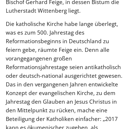
Bischof Gerhard Feige, in dessen Bistum die
Lutherstadt Wittenberg liegt.
LANDESSYNODE
27. Landessynode
Die katholische Kirche habe lange überlegt,
Kontakt
was es zum 500. Jahrestag des
Hintergrund
Reformationsbeginns in Deutschland zu
feiern gebe, räumte Feige ein. Denn alle
MITARBEIT
vorangegangenen großen
Ehrenamt
Reformationsjahrestage seien antikatholisch
Beruf
oder deutsch-national ausgerichtet gewesen.
Freie Stellen
Das in den vergangenen Jahren entwickelte
Konzept der evangelischen Kirche, zu dem
BIBLIOTHEK & ARCHIV
Jahrestag den Glauben an Jesus Christus in
den Mittelpunkt zu rücken, mache eine
SERVICE
Beteiligung der Katholiken einfacher: „2017
Älterwerden im Pfarrberuf
kann es ökumenischer zugehen, als
Beteiligungsverfahren