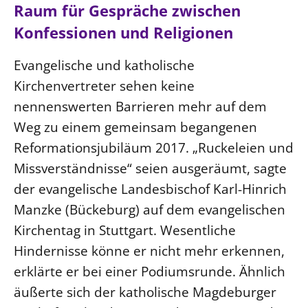
Ökumene
Raum für Gespräche zwischen
Evangelische Kirche
Gegen Gewalt
Kirche und Finanzen
Impressum
Konfessionen und Religionen
Lutherische Kirche
Personalausschuss
Datenschutz
KLIMASCHUTZ
Glaubensbekenntnis
Evangelische und katholische
Kontakt
Nachhaltigkeit
LANDESKIRCHENAMT
Barrierefreiheit
Kirchenvertreter sehen keine
Positionen
Erneuerbare Energien
Willkommen
Presse
nennenswerten Barrieren mehr auf dem
Ökumene
Mobilität
Freie Stellen
Kollegium
Weg zu einem gemeinsam begangenen
Religionen
Naturschutz
Service für Gemeinden
Abteilungen des Landeskirchenamts
Reformationsjubiläum 2017. „Ruckeleien und
Suche
Gebäude
Missverständnisse“ seien ausgeräumt, sagte
Rechnungsprüfungsamt
der evangelische Landesbischof Karl-Hinrich
Fachstelle Sexualisierte Gewalt
Manzke (Bückeburg) auf dem evangelischen
Beschwerdestellen
Kirchentag in Stuttgart. Wesentliche
Kirchenämter
Hindernisse könne er nicht mehr erkennen,
Gleichstellung
erklärte er bei einer Podiumsrunde. Ähnlich
Datenschutz
äußerte sich der katholische Magdeburger
Geschäftsstelle Landessynode