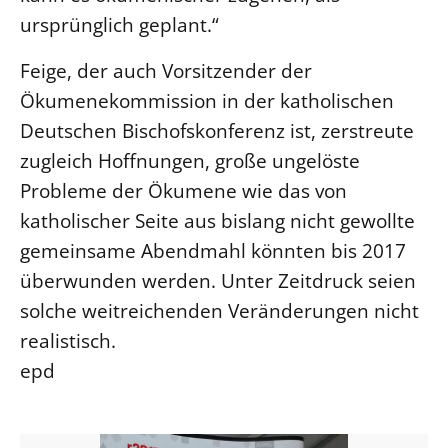
ursprünglich geplant.“
Beschwerdestellen
Ephoralbüro
Feige, der auch Vorsitzender der
Finanzplanung
Ökumenekommission in der katholischen
Fundraising
Deutschen Bischofskonferenz ist, zerstreute
zugleich Hoffnungen, große ungelöste
IT-Service
Probleme der Ökumene wie das von
Corporate Design
katholischer Seite aus bislang nicht gewollte
Interventionsplan
gemeinsame Abendmahl könnten bis 2017
Jahresgespräche
überwunden werden. Unter Zeitdruck seien
Kantine Speiseplan
solche weitreichenden Veränderungen nicht
Kirchliches Amtsblatt
realistisch.
Kirchliche Verwaltung
epd
Klimaschutzgesetz
Kunstreferat
NKVK