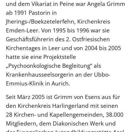
und dem Vikariat in Peine war Angela Grimm
ab 1991 Pastorin in
LANDESSYNODE
27. Landessynode
Jherings-/Boekzetelerfehn, Kirchenkreis
Emden-Leer. Von 1995 bis 1996 war sie
Kontakt
Geschäftsführerin des 2. Ostfriesischen
Hintergrund
Kirchentages in Leer und von 2004 bis 2005
MITARBEIT
hatte sie eine Projektstelle
Ehrenamt
„Psychoonkologische Begleitung“ als
Beruf
Kranken­hausseelsorgerin an der Ubbo-
Freie Stellen
Emmius-Klinik in Aurich.
Seit März 2005 ist Grimm von Esens aus für
BIBLIOTHEK & ARCHIV
den Kirchenkreis Harlingerland mit seinen
28 Kirchen- und Kapellen­gemeinden, 38.000
SERVICE
Älterwerden im Pfarrberuf
Mitgliedern, dem Diakonischen Werk und
Beteiligungsverfahren