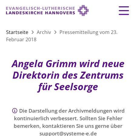
Zurück
Zurück
Zurück
Zurück
Zurück
Zurück
LANDESKIRCHE
Startseite
Archiv
Pressemitteilung vom 23.
Februar 2018
LANDESKIRCHE
DEMOKRATIE STÄRKEN
TAUFE
FEIERN
IM NOTFALL
ZUSAMMENLEBEN
SERVICE FÜR GEMEINDEN
Landesbischof
Gottesdienst
Lebensphasen
AKTIONEN & TERMINE
KIRCHENEINTRITT
KONFIRMATION
HILFE IM ALLTAG
Angela Grimm wird neue
Bischofsrat
10 Gebote
Vielfalt
Sprengel und Kirchenkreise der Landeskirche
Vater unser
Hilfe für Geflüchtete
Direktorin des Zentrums
TAUFE BIS TRAUER
SPENDE
HOCHZEIT
LEBEN & STERBEN
Hannovers
Kirchenmusik
Partnerschaft weltweit
für Seelsorge
GLAUBE
Organigramm der Landeskirche
Gesangbuch
Bildung
KLIMASCHUTZGESETZ
TRAUER
SEELSORGE
Beschwerdestellen
Liturgisches Kalenderblatt
HILFE & HELFEN
FRIEDEN
Konföderation evangelischer Kirchen in
EVERMORE
MITMACHEN
Glocken
Die Darstellung der Archivmeldungen wird
ZUKUNFT
Friedensethik
Niedersachsen
kontinuierlich verbessert. Sollten Sie Fehler
RÜCKBLICK: KIRCHENTAG IN HANNOVER
Friedensarbeit
bemerken, kontaktieren Sie uns gerne über
VERSTEHEN
Einrichtungen
GESELLSCHAFT & LEBEN
support@systeme-e.de
Bibel
Friedensorte