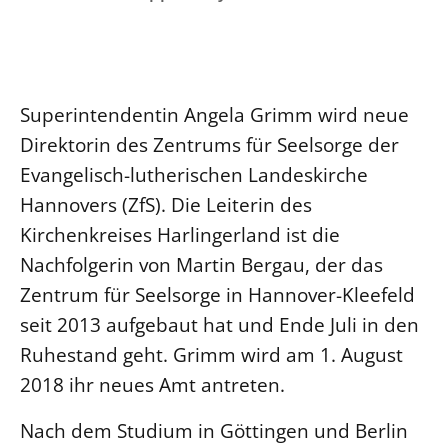
Ökumene
Evangelische Kirche
Gegen Gewalt
Kirche und Finanzen
Impressum
Lutherische Kirche
Personalausschuss
Datenschutz
KLIMASCHUTZ
Glaubensbekenntnis
Kontakt
Nachhaltigkeit
Superintendentin Angela Grimm wird neue
LANDESKIRCHENAMT
Barrierefreiheit
Positionen
Erneuerbare Energien
Direktorin des Zentrums für Seelsorge der
Willkommen
Presse
Ökumene
Evangelisch-lutherischen Landeskirche
Mobilität
Freie Stellen
Kollegium
Religionen
Hannovers (ZfS). Die Leiterin des
Naturschutz
Service für Gemeinden
Abteilungen des Landeskirchenamts
Kirchenkreises Harlingerland ist die
Suche
Gebäude
Rechnungsprüfungsamt
Nachfolgerin von Martin Bergau, der das
Fachstelle Sexualisierte Gewalt
Zentrum für Seelsorge in Hannover-Kleefeld
Beschwerdestellen
seit 2013 aufgebaut hat und Ende Juli in den
Kirchenämter
Ruhestand geht. Grimm wird am 1. August
Gleichstellung
2018 ihr neues Amt antreten.
Datenschutz
Nach dem Studium in Göttingen und Berlin
Geschäftsstelle Landessynode