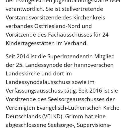
der Evangelischen Jugend­bildungsstätte Asel
verantwortlich. Sie ist stellvertretende
Beschwerdestellen
Vorstandsvorsitzende des Kirchen­kreis­­­
Ephoralbüro
verbandes Ostfriesland-Nord und
Finanzplanung
Vorsitzende des Fachausschusses für 24
Fundraising
Kindertagesstätten im Verband.
IT-Service
Corporate Design
Seit 2014 ist die Superintendentin Mitglied
Interventionsplan
der 25. Landessynode der hannoverschen
Landeskirche und dort im
Jahresgespräche
Landessynodalausschuss sowie im
Kantine Speiseplan
Verfassungsausschuss tätig. Seit 2016 ist sie
Kirchliches Amtsblatt
Vorsitzende des Seel­sorgeausschusses der
Kirchliche Verwaltung
Vereinigten Evangelisch-Lutherischen Kirche
Klimaschutzgesetz
Deutschlands (VELKD). Grimm hat eine
Kunstreferat
abgeschlossene Seelsorge-, Supervisions-
NKVK