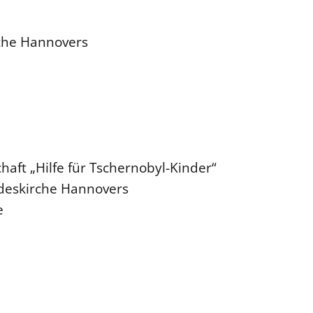
rche Hannovers
haft „Hilfe für Tschernobyl-Kinder“
ndeskirche Hannovers
e