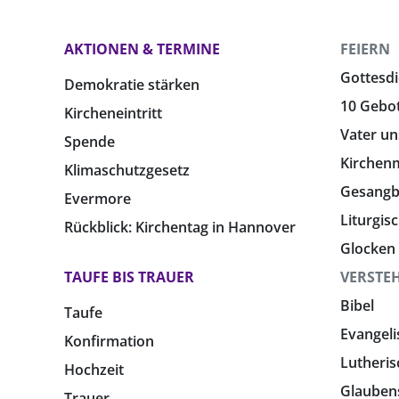
AKTIONEN & TERMINE
FEIERN
Gottesdi
Demokratie stärken
10 Gebo
Kircheneintritt
Vater un
Spende
Kirchen
Klimaschutzgesetz
Gesang
Evermore
Liturgis
Rückblick: Kirchentag in Hannover
Glocken
TAUFE BIS TRAUER
VERSTE
Bibel
Taufe
Evangeli
Konfirmation
Lutheris
Hochzeit
Glauben
Trauer