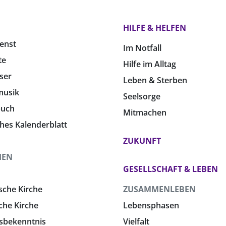
HILFE & HELFEN
enst
Im Notfall
te
Hilfe im Alltag
ser
Leben & Sterben
musik
Seelsorge
buch
Mitmachen
ches Kalenderblatt
ZUKUNFT
HEN
GESELLSCHAFT & LEBEN
sche Kirche
ZUSAMMENLEBEN
che Kirche
Lebensphasen
sbekenntnis
Vielfalt