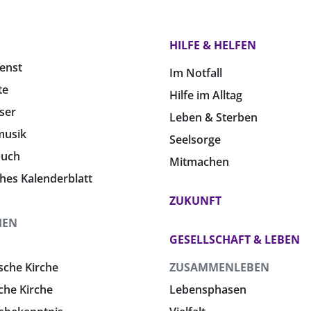
HILFE & HELFEN
enst
Im Notfall
te
Hilfe im Alltag
ser
Leben & Sterben
musik
Seelsorge
buch
Mitmachen
ches Kalenderblatt
ZUKUNFT
HEN
GESELLSCHAFT & LEBEN
sche Kirche
ZUSAMMENLEBEN
che Kirche
Lebensphasen