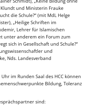
Rainer Schmidt), „Keine Bildung ohne
l Klundt und Ministerin Frauke
raucht die Schule?“ (mit MdL Helge
ter), „Heilige Schriften im
kdemir, Lehrer für Islamischen
ndet unter anderem ein Forum zum
gt sich in Gesellschaft und Schule?“
hungswissenschaftler und
ke, Nds. Landesverband
5 Uhr im Runden Saal des HCC können
Themenschwerpunkte Bildung, Toleranz
sprächspartner sind: