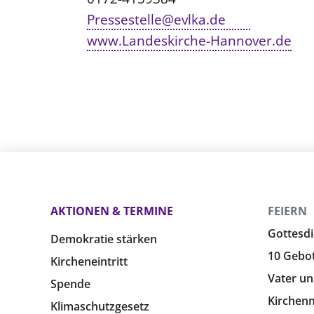
Pressestelle@evlka.de
www.Landeskirche-Hannover.de
AKTIONEN & TERMINE
FEIERN
Gottesdi
Demokratie stärken
10 Gebo
Kircheneintritt
Vater un
Spende
Kirchen
Klimaschutzgesetz