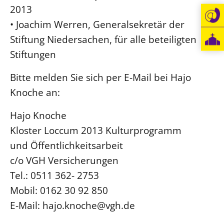
2013
Beschwerdestellen
• Joachim Werren, Generalsekretär der
Ephoralbüro
Stiftung Niedersachen, für alle beteiligten
Finanzplanung
Stiftungen
Fundraising
Bitte melden Sie sich per E-Mail bei Hajo
IT-Service
Knoche an:
Corporate Design
Interventionsplan
Hajo Knoche
Jahresgespräche
Kloster Loccum 2013 Kulturprogramm
Kantine Speiseplan
und Öffentlichkeitsarbeit
c/o VGH Versicherungen
Kirchliches Amtsblatt
Tel.: 0511 362- 2753
Kirchliche Verwaltung
Mobil: 0162 30 92 850
Klimaschutzgesetz
E-Mail: hajo.knoche@vgh.de
Kunstreferat
NKVK