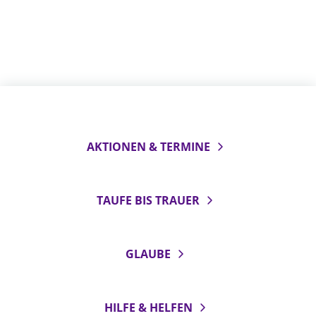
Öffentlichkeitsarbeit
Personalausschuss
Projektmanagement
Recht
Terminstundenplaner
AKTIONEN & TERMINE
TAUFE BIS TRAUER
GLAUBE
HILFE & HELFEN