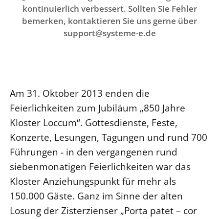
Ökumene
kontinuierlich verbessert. Sollten Sie Fehler
Evangelische Kirche
Gegen Gewalt
Kirche und Finanzen
Impressum
bemerken, kontaktieren Sie uns gerne über
Lutherische Kirche
Personalausschuss
Datenschutz
support@systeme-e.de
KLIMASCHUTZ
Glaubensbekenntnis
Kontakt
Nachhaltigkeit
LANDESKIRCHENAMT
Barrierefreiheit
Positionen
Erneuerbare Energien
Willkommen
Presse
Ökumene
Mobilität
Freie Stellen
Kollegium
Religionen
Am 31. Oktober 2013 enden die
Naturschutz
Service für Gemeinden
Abteilungen des Landeskirchenamts
Feierlichkeiten zum Jubiläum „850 Jahre
Suche
Gebäude
Rechnungsprüfungsamt
Kloster Loccum“. Gottesdienste, Feste,
Fachstelle Sexualisierte Gewalt
Konzerte, Lesungen, Tagungen und rund 700
Beschwerdestellen
Führungen - in den vergangenen rund
siebenmonatigen Feierlichkeiten war das
Kirchenämter
Kloster Anziehungspunkt für mehr als
Gleichstellung
150.000 Gäste. Ganz im Sinne der alten
Datenschutz
Losung der Zisterzienser „Porta patet – cor
Geschäftsstelle Landessynode