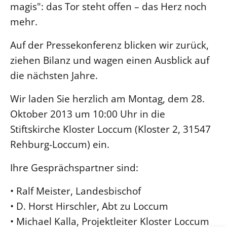
magis": das Tor steht offen – das Herz noch
mehr.
LANDESSYNODE
27. Landessynode
Auf der Pressekonferenz blicken wir zurück,
Kontakt
ziehen Bilanz und wagen einen Ausblick auf
Hintergrund
die nächsten Jahre.
MITARBEIT
Wir laden Sie herzlich am Montag, dem 28.
Ehrenamt
Oktober 2013 um 10:00 Uhr in die
Beruf
Stiftskirche Kloster Loccum (Kloster 2, 31547
Freie Stellen
Rehburg-Loccum) ein.
Ihre Gesprächspartner sind:
BIBLIOTHEK & ARCHIV
• Ralf Meister, Landesbischof
SERVICE
• D. Horst Hirschler, Abt zu Loccum
Älterwerden im Pfarrberuf
• Michael Kalla, Projektleiter Kloster Loccum
Beteiligungsverfahren