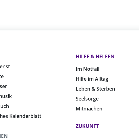
HILFE & HELFEN
enst
Im Notfall
te
Hilfe im Alltag
ser
Leben & Sterben
musik
Seelsorge
buch
Mitmachen
ches Kalenderblatt
ZUKUNFT
HEN