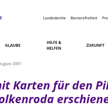
Landeskirche
Barrierefreiheit
Pr
HILFE &
GLAUBE
ZUKUNFT
HELFEN
August 2007
t Karten für den P
olkenroda erschien