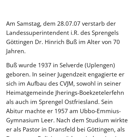
Ökumene
Evangelische Kirche
Gegen Gewalt
Kirche und Finanzen
Impressum
Lutherische Kirche
Personalausschuss
Datenschutz
Am Samstag, dem 28.07.07 verstarb der
KLIMASCHUTZ
Glaubensbekenntnis
Kontakt
Landessuperintendent i.R. des Sprengels
Nachhaltigkeit
LANDESKIRCHENAMT
Barrierefreiheit
Positionen
Göttingen Dr. Hinrich Buß im Alter von 70
Erneuerbare Energien
Willkommen
Presse
Ökumene
Jahren.
Mobilität
Freie Stellen
Kollegium
Religionen
Naturschutz
Service für Gemeinden
Buß wurde 1937 in Selverde (Uplengen)
Abteilungen des Landeskirchenamts
Suche
Gebäude
geboren. In seiner Jugendzeit engagierte er
Rechnungsprüfungsamt
sich im Aufbau des CVJM, sowohl in seiner
Fachstelle Sexualisierte Gewalt
Heimatgemeinde Jherings-Boekzetelerfehn
Beschwerdestellen
als auch im Sprengel Ostfriesland. Sein
Kirchenämter
Abitur machte er 1957 am Ubbo-Emmius-
Gleichstellung
Gymnasium Leer. Nach dem Studium wirkte
Datenschutz
er als Pastor in Dransfeld bei Göttingen, als
Geschäftsstelle Landessynode