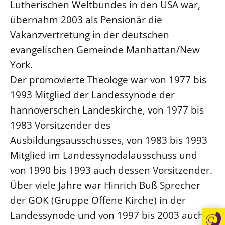
Lutherischen Weltbundes in den USA war,
Beschwerdestellen
übernahm 2003 als Pensionär die
Ephoralbüro
Vakanzvertretung in der deutschen
Finanzplanung
evangelischen Gemeinde Manhattan/New
York.
Fundraising
Der promovierte Theologe war von 1977 bis
IT-Service
1993 Mitglied der Landessynode der
Corporate Design
hannoverschen Landeskirche, von 1977 bis
Interventionsplan
1983 Vorsitzender des
Jahresgespräche
Ausbildungsausschusses, von 1983 bis 1993
Kantine Speiseplan
Mitglied im Landessynodalausschuss und
Kirchliches Amtsblatt
von 1990 bis 1993 auch dessen Vorsitzender.
Kirchliche Verwaltung
Über viele Jahre war Hinrich Buß Sprecher
Klimaschutzgesetz
der GOK (Gruppe Offene Kirche) in der
Kunstreferat
Landessynode und von 1997 bis 2003 auch
NKVK