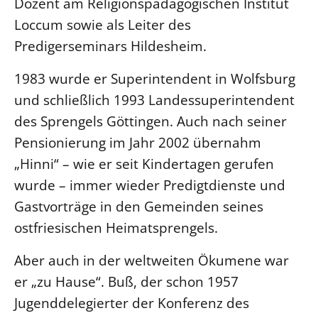
Dozent am Religionspädagogischen Institut
Loccum sowie als Leiter des
LANDESSYNODE
Predigerseminars Hildesheim.
27. Landessynode
Kontakt
1983 wurde er Superintendent in Wolfsburg
Hintergrund
und schließlich 1993 Landessuperintendent
des Sprengels Göttingen. Auch nach seiner
MITARBEIT
Pensionierung im Jahr 2002 übernahm
Ehrenamt
„Hinni“ – wie er seit Kindertagen gerufen
Beruf
wurde – immer wieder Predigtdienste und
Freie Stellen
Gastvorträge in den Gemeinden seines
ostfriesischen Heimatsprengels.
BIBLIOTHEK & ARCHIV
Aber auch in der weltweiten Ökumene war
SERVICE
er „zu Hause“. Buß, der schon 1957
Älterwerden im Pfarrberuf
Jugenddelegierter der Konferenz des
Beteiligungsverfahren